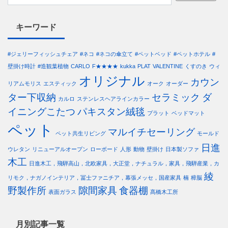
キーワード
#ジェリーフィッシュチェア
#ネコ
#ネコの傘立て
#ペットベッド
#ペットホテル
#
壁掛け時計
#造観葉植物
CARLO
F★★★★
kukka
PLAT
VALENTINE
くすのき
ウィ
オリジナル
カウン
リアムモリス
エスティック
オーク
オーダー
ター下収納
セラミック
ダ
カルロ
ステンレスヘアラインカラー
イニングこたつ
パキスタン絨毯
プラット
ベッドマット
ペット
マルイチセーリング
ペット共生リビング
モールド
日進
ウレタン
リニューアルオープン
ローボード
人形
動物
壁掛け
日本製ソファ
木工
日進木工，飛騨高山，北欧家具，大正堂，ナチュラル，家具，飛騨産業，カ
綾
リモク，ナガノインテリア，冨士ファニチア，幕張メッセ，国産家具
楠
樟脳
野製作所
隙間家具
食器棚
表面ガラス
髙橋木工所
月別記事一覧