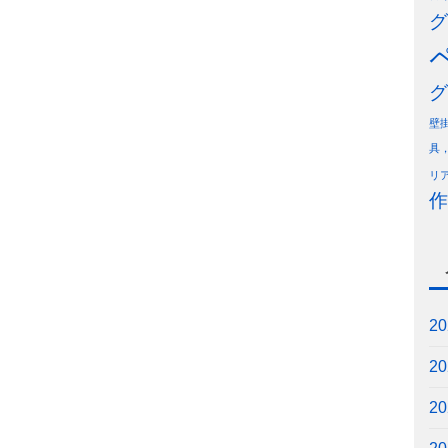
グ
グ
壁
具
リ
作
2
2
2