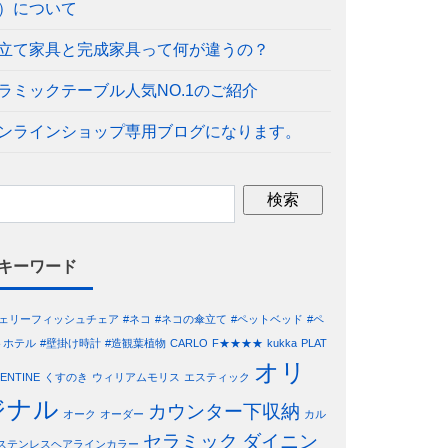
）について
立て家具と完成家具って何が違うの？
ラミックテーブル人気NO.1のご紹介
ンラインショップ専用ブログになります。
キーワード
ジェリーフィッシュチェア
#ネコ
#ネコの傘立て
#ペットベッド
#ペ
トホテル
#壁掛け時計
#造観葉植物
CARLO
F★★★★
kukka
PLAT
オリ
LENTINE
くすのき
ウィリアムモリス
エスティック
ジナル
カウンター下収納
オーク
オーダー
カル
セラミック
ダイニン
ステンレスヘアラインカラー