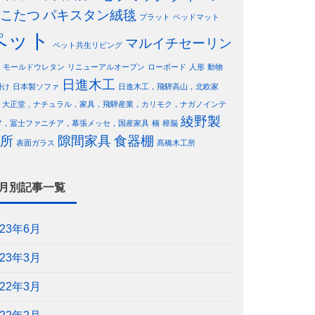
こたつ
パキスタン絨毯
プラット
ベッドマット
ペット
マルイチセーリン
ペット共生リビング
モールドウレタン
リニューアルオープン
ローボード
人形
動物
日進木工
掛け
日本製ソファ
日進木工，飛騨高山，北欧家
，大正堂，ナチュラル，家具，飛騨産業，カリモク，ナガノインテ
綾野製
ア，冨士ファニチア，幕張メッセ，国産家具
楠
樟脳
所
隙間家具
食器棚
表面ガラス
髙橋木工所
月別記事一覧
023年6月
023年3月
022年3月