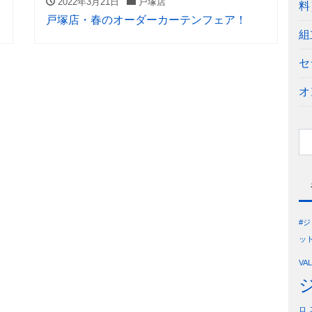
2022年3月21日
戸塚店
料
戸塚店・春のオーダーカーテンフェア！
組
セ
オ
#
ッ
VA
ロ