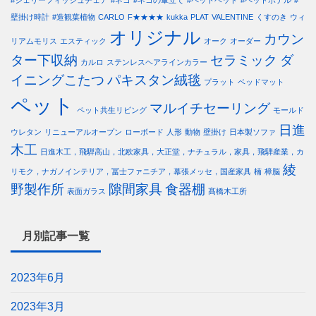
壁掛け時計
#造観葉植物
CARLO
F★★★★
kukka
PLAT
VALENTINE
くすのき
ウィ
オリジナル
カウン
リアムモリス
エスティック
オーク
オーダー
ター下収納
セラミック
ダ
カルロ
ステンレスヘアラインカラー
イニングこたつ
パキスタン絨毯
プラット
ベッドマット
ペット
マルイチセーリング
ペット共生リビング
モールド
日進
ウレタン
リニューアルオープン
ローボード
人形
動物
壁掛け
日本製ソファ
木工
日進木工，飛騨高山，北欧家具，大正堂，ナチュラル，家具，飛騨産業，カ
綾
リモク，ナガノインテリア，冨士ファニチア，幕張メッセ，国産家具
楠
樟脳
野製作所
隙間家具
食器棚
表面ガラス
髙橋木工所
月別記事一覧
2023年6月
2023年3月