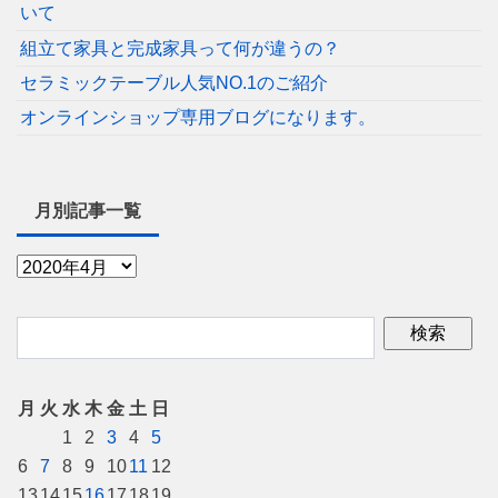
いて
組立て家具と完成家具って何が違うの？
セラミックテーブル人気NO.1のご紹介
オンラインショップ専用ブログになります。
月別記事一覧
月
火
水
木
金
土
日
1
2
3
4
5
6
7
8
9
10
11
12
13
14
15
16
17
18
19