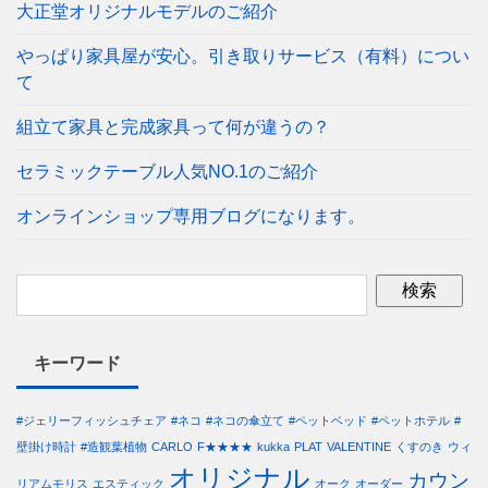
大正堂オリジナルモデルのご紹介
やっぱり家具屋が安心。引き取りサービス（有料）につい
て
組立て家具と完成家具って何が違うの？
セラミックテーブル人気NO.1のご紹介
オンラインショップ専用ブログになります。
キーワード
#ジェリーフィッシュチェア
#ネコ
#ネコの傘立て
#ペットベッド
#ペットホテル
#
壁掛け時計
#造観葉植物
CARLO
F★★★★
kukka
PLAT
VALENTINE
くすのき
ウィ
オリジナル
カウン
リアムモリス
エスティック
オーク
オーダー