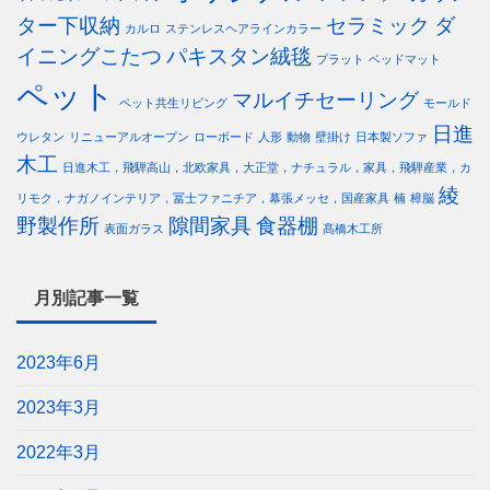
ター下収納
セラミック
ダ
カルロ
ステンレスヘアラインカラー
イニングこたつ
パキスタン絨毯
プラット
ベッドマット
ペット
マルイチセーリング
ペット共生リビング
モールド
日進
ウレタン
リニューアルオープン
ローボード
人形
動物
壁掛け
日本製ソファ
木工
日進木工，飛騨高山，北欧家具，大正堂，ナチュラル，家具，飛騨産業，カ
綾
リモク，ナガノインテリア，冨士ファニチア，幕張メッセ，国産家具
楠
樟脳
野製作所
隙間家具
食器棚
表面ガラス
髙橋木工所
月別記事一覧
2023年6月
2023年3月
2022年3月