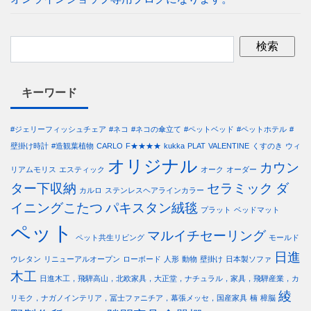
キーワード
#ジェリーフィッシュチェア
#ネコ
#ネコの傘立て
#ペットベッド
#ペットホテル
#
壁掛け時計
#造観葉植物
CARLO
F★★★★
kukka
PLAT
VALENTINE
くすのき
ウィ
オリジナル
カウン
リアムモリス
エスティック
オーク
オーダー
ター下収納
セラミック
ダ
カルロ
ステンレスヘアラインカラー
イニングこたつ
パキスタン絨毯
プラット
ベッドマット
ペット
マルイチセーリング
ペット共生リビング
モールド
日進
ウレタン
リニューアルオープン
ローボード
人形
動物
壁掛け
日本製ソファ
木工
日進木工，飛騨高山，北欧家具，大正堂，ナチュラル，家具，飛騨産業，カ
綾
リモク，ナガノインテリア，冨士ファニチア，幕張メッセ，国産家具
楠
樟脳