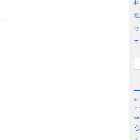
料
組
セ
オ
#
ッ
VA
ロ