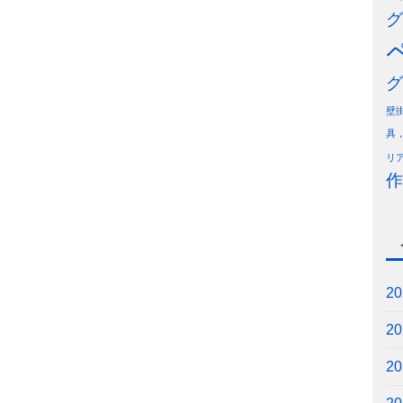
グ
グ
壁
具
リ
作
2
2
2