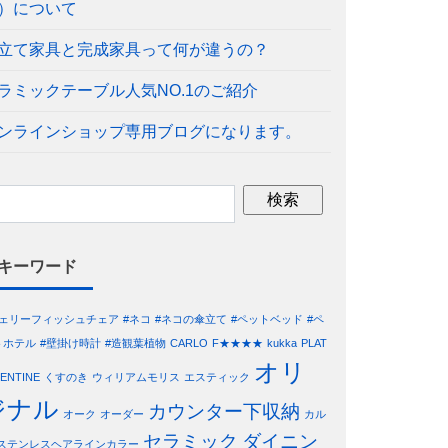
）について
立て家具と完成家具って何が違うの？
ラミックテーブル人気NO.1のご紹介
ンラインショップ専用ブログになります。
キーワード
ジェリーフィッシュチェア
#ネコ
#ネコの傘立て
#ペットベッド
#ペ
トホテル
#壁掛け時計
#造観葉植物
CARLO
F★★★★
kukka
PLAT
オリ
LENTINE
くすのき
ウィリアムモリス
エスティック
ジナル
カウンター下収納
オーク
オーダー
カル
セラミック
ダイニン
ステンレスヘアラインカラー