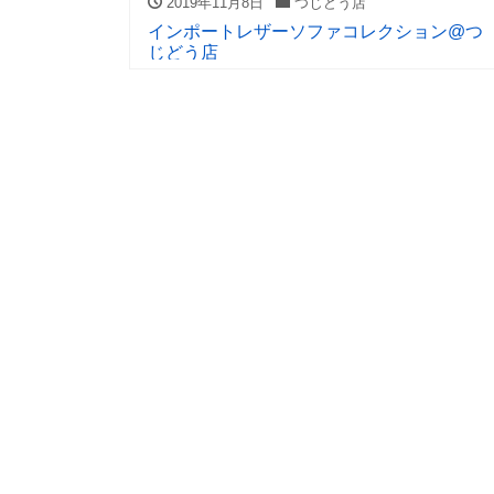
2019年11月8日
つじどう店
インポートレザーソファコレクション@つ
じどう店