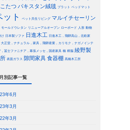
こたつ
パキスタン絨毯
プラット
ベッドマット
ペット
マルイチセーリン
ペット共生リビング
モールドウレタン
リニューアルオープン
ローボード
人形
動物
日進木工
掛け
日本製ソファ
日進木工，飛騨高山，北欧家
，大正堂，ナチュラル，家具，飛騨産業，カリモク，ナガノインテ
綾野製
ア，冨士ファニチア，幕張メッセ，国産家具
楠
樟脳
所
隙間家具
食器棚
表面ガラス
髙橋木工所
月別記事一覧
023年6月
023年3月
022年3月