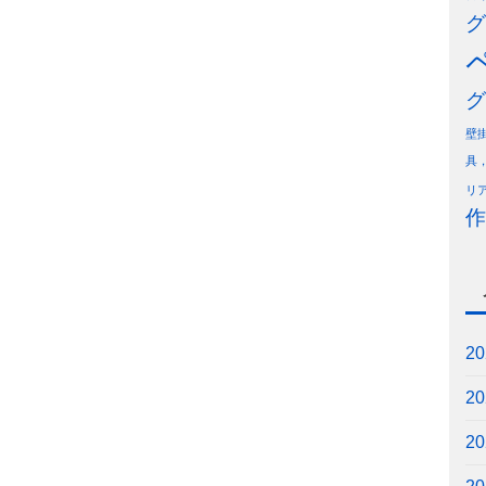
グ
グ
壁
具
リ
作
2
2
2