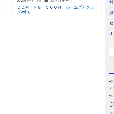
2017年8月6日
商品バイヤー
料
ＣＯＭＩＮＧ ＳＯＯＮ ルームズカタロ
グvol.８
組
セ
オ
#
ッ
VA
ロ