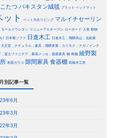
こたつ
パキスタン絨毯
プラット
ベッドマット
ペット
マルイチセーリン
ペット共生リビング
モールドウレタン
リニューアルオープン
ローボード
人形
動物
日進木工
掛け
日本製ソファ
日進木工，飛騨高山，北欧家
，大正堂，ナチュラル，家具，飛騨産業，カリモク，ナガノインテ
綾野製
ア，冨士ファニチア，幕張メッセ，国産家具
楠
樟脳
所
隙間家具
食器棚
表面ガラス
髙橋木工所
月別記事一覧
023年6月
023年3月
022年3月