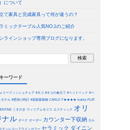
）について
立て家具と完成家具って何が違うの？
ラミックテーブル人気NO.1のご紹介
ンラインショップ専用ブログになります。
キーワード
ジェリーフィッシュチェア
#ネコ
#ネコの傘立て
#ペットベッド
#ペ
トホテル
#壁掛け時計
#造観葉植物
CARLO
F★★★★
kukka
PLAT
オリ
LENTINE
くすのき
ウィリアムモリス
エスティック
ジナル
カウンター下収納
オーク
オーダー
カル
セラミック
ダイニン
ステンレスヘアラインカラー