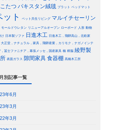
こたつ
パキスタン絨毯
プラット
ベッドマット
ペット
マルイチセーリン
ペット共生リビング
モールドウレタン
リニューアルオープン
ローボード
人形
動物
日進木工
掛け
日本製ソファ
日進木工，飛騨高山，北欧家
，大正堂，ナチュラル，家具，飛騨産業，カリモク，ナガノインテ
綾野製
ア，冨士ファニチア，幕張メッセ，国産家具
楠
樟脳
所
隙間家具
食器棚
表面ガラス
髙橋木工所
月別記事一覧
023年6月
023年3月
022年3月