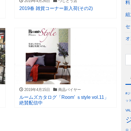
2019年4月26日
つじどう店
料
2019春 雑貨コーナー新入荷(その2)
組
セ
オ
2019年4月15日
商品バイヤー
#
ルームズカタログ「Room’ ｓstyle vol.11」
ッ
絶賛配信中
VA
ロ