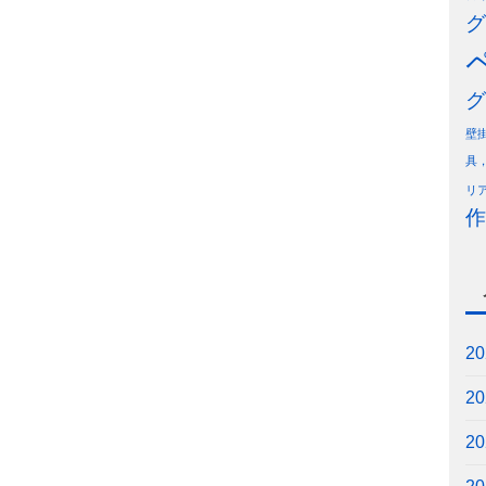
グ
グ
壁
具
リ
作
2
2
2