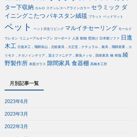
ター下収納
セラミック
ダ
カルロ
ステンレスヘアラインカラー
イニングこたつ
パキスタン絨毯
プラット
ベッドマット
ペット
マルイチセーリング
ペット共生リビング
モールド
日進
ウレタン
リニューアルオープン
ローボード
人形
動物
壁掛け
日本製ソファ
木工
日進木工，飛騨高山，北欧家具，大正堂，ナチュラル，家具，飛騨産業，カ
綾
リモク，ナガノインテリア，冨士ファニチア，幕張メッセ，国産家具
楠
樟脳
野製作所
隙間家具
食器棚
表面ガラス
髙橋木工所
月別記事一覧
2023年6月
2023年3月
2022年3月