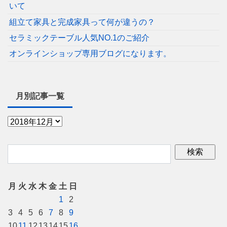
いて
組立て家具と完成家具って何が違うの？
セラミックテーブル人気NO.1のご紹介
オンラインショップ専用ブログになります。
月別記事一覧
月
火
水
木
金
土
日
1
2
3
4
5
6
7
8
9
10
11
12
13
14
15
16