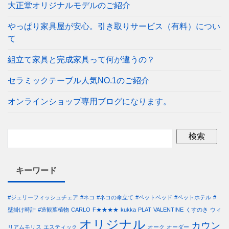
大正堂オリジナルモデルのご紹介
やっぱり家具屋が安心。引き取りサービス（有料）につい
て
組立て家具と完成家具って何が違うの？
セラミックテーブル人気NO.1のご紹介
オンラインショップ専用ブログになります。
キーワード
#ジェリーフィッシュチェア
#ネコ
#ネコの傘立て
#ペットベッド
#ペットホテル
#
壁掛け時計
#造観葉植物
CARLO
F★★★★
kukka
PLAT
VALENTINE
くすのき
ウィ
オリジナル
カウン
リアムモリス
エスティック
オーク
オーダー