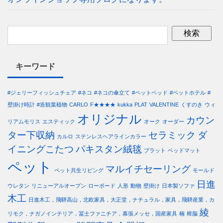
キーワード
#ジェリーフィッシュチェア
#ネコ
#ネコの傘立て
#ペットベッド
#ペットホテル
#
壁掛け時計
#造観葉植物
CARLO
F★★★★
kukka
PLAT
VALENTINE
くすのき
ウィ
オリジナル
カウン
リアムモリス
エスティック
オーク
オーダー
ター下収納
セラミック
ダ
カルロ
ステンレスヘアラインカラー
イニングこたつ
パキスタン絨毯
プラット
ベッドマット
ペット
マルイチセーリング
ペット共生リビング
モールド
日進
ウレタン
リニューアルオープン
ローボード
人形
動物
壁掛け
日本製ソファ
木工
日進木工，飛騨高山，北欧家具，大正堂，ナチュラル，家具，飛騨産業，カ
綾
リモク，ナガノインテリア，冨士ファニチア，幕張メッセ，国産家具
楠
樟脳