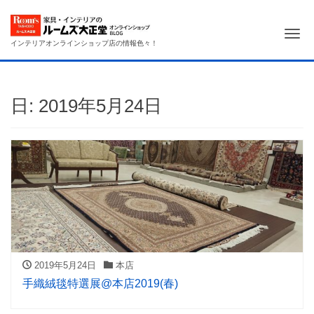
Me
インテリアオンラインショップ店の情報色々！
日:
2019年5月24日
2019年5月24日
本店
手織絨毯特選展@本店2019(春)