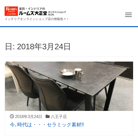
Me
インテリアオンラインショップ店の情報色々！
日:
2018年3月24日
2018年3月24日
八王子店
今､時代は・・・セラミック素材!!