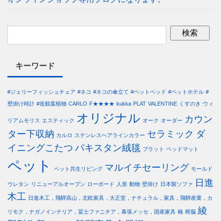
キーワード
#ジェリーフィッシュチェア
#ネコ
#ネコの傘立て
#ペットベッド
#ペットホテル
#
壁掛け時計
#造観葉植物
CARLO
F★★★★
kukka
PLAT
VALENTINE
くすのき
ウィ
オリジナル
カウン
リアムモリス
エスティック
オーク
オーダー
ター下収納
セラミック
ダ
カルロ
ステンレスヘアラインカラー
イニングこたつ
パキスタン絨毯
プラット
ベッドマット
ペット
マルイチセーリング
ペット共生リビング
モールド
日進
ウレタン
リニューアルオープン
ローボード
人形
動物
壁掛け
日本製ソファ
木工
日進木工，飛騨高山，北欧家具，大正堂，ナチュラル，家具，飛騨産業，カ
綾
リモク，ナガノインテリア，冨士ファニチア，幕張メッセ，国産家具
楠
樟脳