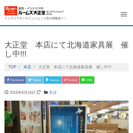
Me
インテリアオンラインショップ店の情報色々！
大正堂 本店にて北海道家具展 催
し中!!!
TOP
本店
大正堂 本店にて北海道家具展 催し中!!!
Facebook
Twitter
Hatena
Pocket
LINE
2016年6月16日
本店