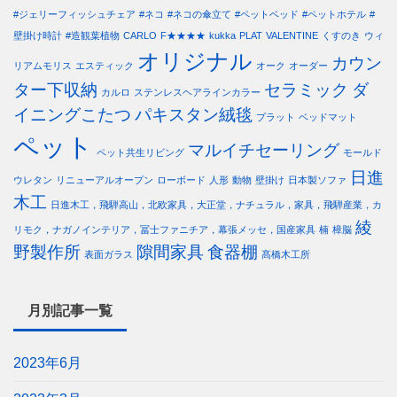
#ジェリーフィッシュチェア
#ネコ
#ネコの傘立て
#ペットベッド
#ペットホテル
#
壁掛け時計
#造観葉植物
CARLO
F★★★★
kukka
PLAT
VALENTINE
くすのき
ウィ
オリジナル
カウン
リアムモリス
エスティック
オーク
オーダー
ター下収納
セラミック
ダ
カルロ
ステンレスヘアラインカラー
イニングこたつ
パキスタン絨毯
プラット
ベッドマット
ペット
マルイチセーリング
ペット共生リビング
モールド
日進
ウレタン
リニューアルオープン
ローボード
人形
動物
壁掛け
日本製ソファ
木工
日進木工，飛騨高山，北欧家具，大正堂，ナチュラル，家具，飛騨産業，カ
綾
リモク，ナガノインテリア，冨士ファニチア，幕張メッセ，国産家具
楠
樟脳
野製作所
隙間家具
食器棚
表面ガラス
髙橋木工所
月別記事一覧
2023年6月