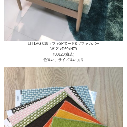
LTI LVG-019ソファ2Pヌード&ソファカバー
W121xD69xH79
¥88128(税込)
色違い、サイズ違いあり