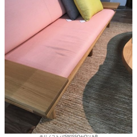
モリノコトバ/SN15SOセQツキB