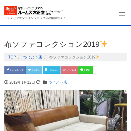
Me
インテリアオンラインショップ店の情報色々！
布ソファコレクション2019
TOP
つじどう店
布ソファコレクション2019
Facebook
Twitter
Hatena
Pocket
LINE
2019年1月12日
つじどう店