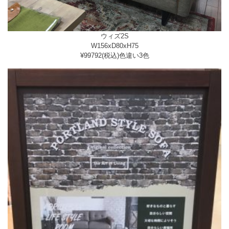
ウィズ2S
W156xD80xH75
¥99792(税込)色違い3色