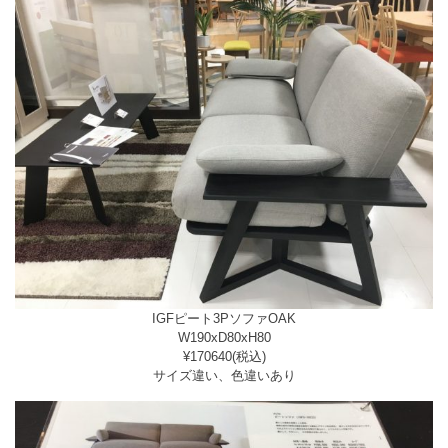
IGFピート3PソファOAK
W190xD80xH80
¥170640(税込)
サイズ違い、色違いあり