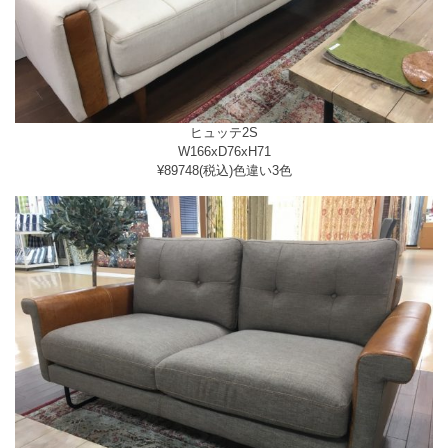
ヒュッテ2S
W166xD76xH71
¥89748(税込)色違い3色