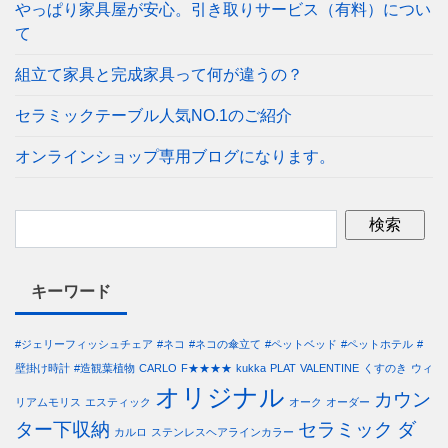
やっぱり家具屋が安心。引き取りサービス（有料）につい
て
組立て家具と完成家具って何が違うの？
セラミックテーブル人気NO.1のご紹介
オンラインショップ専用ブログになります。
キーワード
#ジェリーフィッシュチェア
#ネコ
#ネコの傘立て
#ペットベッド
#ペットホテル
#
壁掛け時計
#造観葉植物
CARLO
F★★★★
kukka
PLAT
VALENTINE
くすのき
ウィ
オリジナル
カウン
リアムモリス
エスティック
オーク
オーダー
ター下収納
セラミック
ダ
カルロ
ステンレスヘアラインカラー