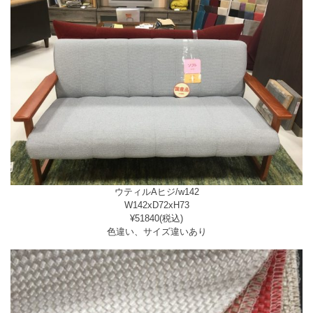
ウティルAヒジ/w142
W142xD72xH73
¥51840(税込)
色違い、サイズ違いあり