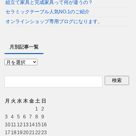
組立て家具と完成家具って何が違うの？
セラミックテーブル人気NO.1のご紹介
オンラインショップ専用ブログになります。
月別記事一覧
月
火
水
木
金
土
日
1
2
3
4
5
6
7
8
9
10
11
12
13
14
15
16
17
18
19
20
21
22
23