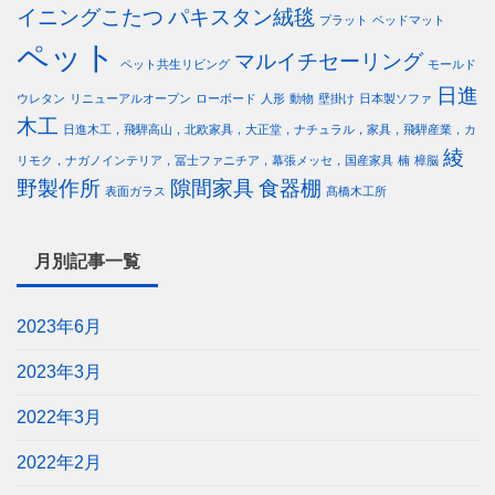
イニングこたつ
パキスタン絨毯
プラット
ベッドマット
ペット
マルイチセーリング
ペット共生リビング
モールド
日進
ウレタン
リニューアルオープン
ローボード
人形
動物
壁掛け
日本製ソファ
木工
日進木工，飛騨高山，北欧家具，大正堂，ナチュラル，家具，飛騨産業，カ
綾
リモク，ナガノインテリア，冨士ファニチア，幕張メッセ，国産家具
楠
樟脳
野製作所
隙間家具
食器棚
表面ガラス
髙橋木工所
月別記事一覧
2023年6月
2023年3月
2022年3月
2022年2月