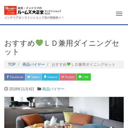
Me
インテリアオンラインショップ店の情報色々！
おすすめ
ＬＤ兼用ダイニングセ
ット
TOP
商品バイヤー
おすすめ
ＬＤ兼用ダイニングセット
Facebook
Twitter
Hatena
Pocket
LINE
2018年11月4日
商品バイヤー