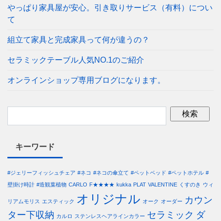
やっぱり家具屋が安心。引き取りサービス（有料）につい
て
組立て家具と完成家具って何が違うの？
セラミックテーブル人気NO.1のご紹介
オンラインショップ専用ブログになります。
キーワード
#ジェリーフィッシュチェア
#ネコ
#ネコの傘立て
#ペットベッド
#ペットホテル
#
壁掛け時計
#造観葉植物
CARLO
F★★★★
kukka
PLAT
VALENTINE
くすのき
ウィ
オリジナル
カウン
リアムモリス
エスティック
オーク
オーダー
ター下収納
セラミック
ダ
カルロ
ステンレスヘアラインカラー