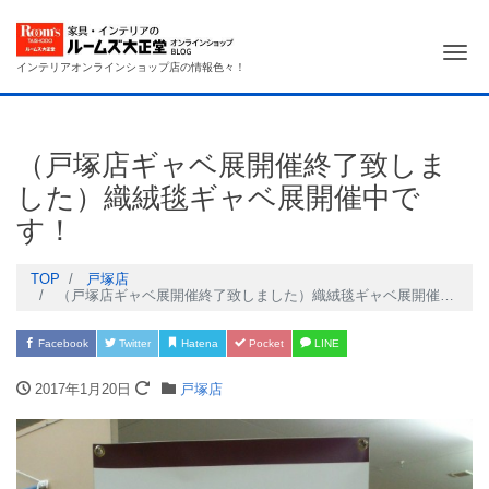
Me
インテリアオンラインショップ店の情報色々！
（戸塚店ギャベ展開催終了致しま
した）織絨毯ギャベ展開催中で
す！
TOP
戸塚店
（戸塚店ギャベ展開催終了致しました）織絨毯ギャベ展開催中です！
Facebook
Twitter
Hatena
Pocket
LINE
2017年1月20日
戸塚店