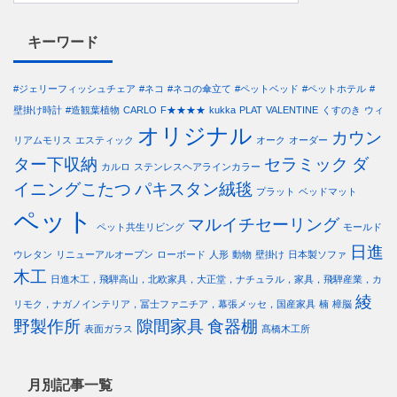
キーワード
#ジェリーフィッシュチェア
#ネコ
#ネコの傘立て
#ペットベッド
#ペットホテル
#
壁掛け時計
#造観葉植物
CARLO
F★★★★
kukka
PLAT
VALENTINE
くすのき
ウィ
オリジナル
カウン
リアムモリス
エスティック
オーク
オーダー
ター下収納
セラミック
ダ
カルロ
ステンレスヘアラインカラー
イニングこたつ
パキスタン絨毯
プラット
ベッドマット
ペット
マルイチセーリング
ペット共生リビング
モールド
日進
ウレタン
リニューアルオープン
ローボード
人形
動物
壁掛け
日本製ソファ
木工
日進木工，飛騨高山，北欧家具，大正堂，ナチュラル，家具，飛騨産業，カ
綾
リモク，ナガノインテリア，冨士ファニチア，幕張メッセ，国産家具
楠
樟脳
野製作所
隙間家具
食器棚
表面ガラス
髙橋木工所
月別記事一覧