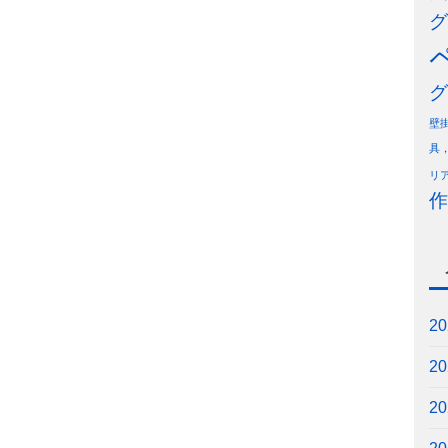
グ
グ
壁
具
リ
作
2
2
2