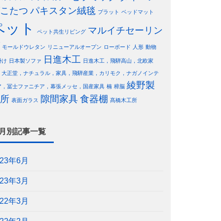
こたつ
パキスタン絨毯
プラット
ベッドマット
ペット
マルイチセーリン
ペット共生リビング
モールドウレタン
リニューアルオープン
ローボード
人形
動物
日進木工
掛け
日本製ソファ
日進木工，飛騨高山，北欧家
，大正堂，ナチュラル，家具，飛騨産業，カリモク，ナガノインテ
綾野製
ア，冨士ファニチア，幕張メッセ，国産家具
楠
樟脳
所
隙間家具
食器棚
表面ガラス
髙橋木工所
月別記事一覧
023年6月
023年3月
022年3月