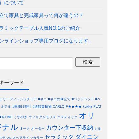
）について
立て家具と完成家具って何が違うの？
ラミックテーブル人気NO.1のご紹介
ンラインショップ専用ブログになります。
キーワード
ジェリーフィッシュチェア
#ネコ
#ネコの傘立て
#ペットベッド
#ペ
トホテル
#壁掛け時計
#造観葉植物
CARLO
F★★★★
kukka
PLAT
オリ
LENTINE
くすのき
ウィリアムモリス
エスティック
ジナル
カウンター下収納
オーク
オーダー
カル
セラミック
ダイニン
ステンレスヘアラインカラー