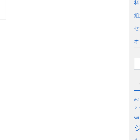
料
組
セ
オ
#
ッ
VA
ロ