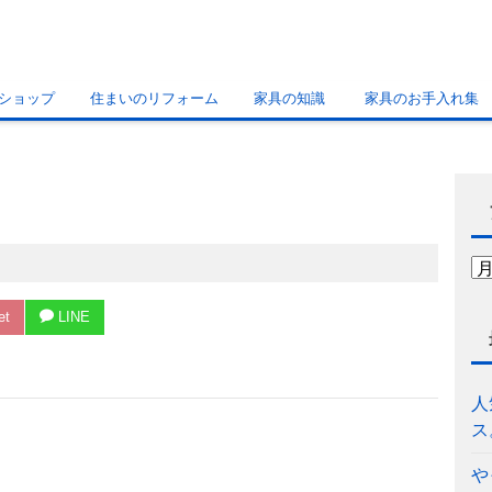
ショップ
住まいのリフォーム
家具の知識
家具のお手入れ集
et
LINE
人
ス
や