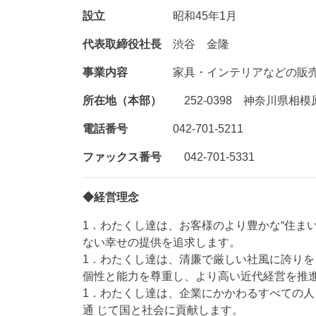
設立
昭和45年1月
代表取締役社長
渋谷 金隆
事業内容
家具・インテリアなどの販売、住
所在地（本部）
252-0398 神奈川県相模原
電話番号
042-701-5211
ファックス番号
042-701-5331
◆経営理念
1．わたくし達は、お客様のより豊かな“住ま
ない幸せの提供を追求します。
1．わたくし達は、清廉で厳しい社風に誇り
個性と能力を尊重し、より高い近代経営を推
1．わたくし達は、企業にかかわるすべての
通 じて国と社会に貢献します。