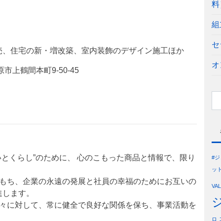
料
組
セ
宅の新・増改築、室内装飾のデザイン施工ほか
オ
市上鶴間本町9-50-45
いとくらし”のために、 心のこもった商品と情報で、限り
#
ッ
をもち、企業の永遠の発展と社員の幸福のためにお互いの
VA
進します。
人々に対して、常に健全で良好な関係を保ち、事業活動を
ロ