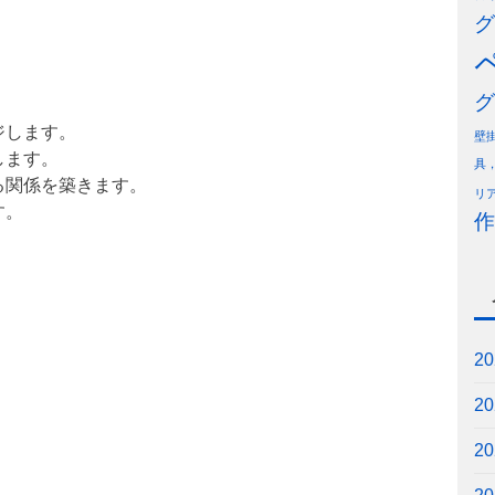
グ
グ
。
ジします。
壁
します。
具
る関係を築きます。
リ
す。
作
2
2
2