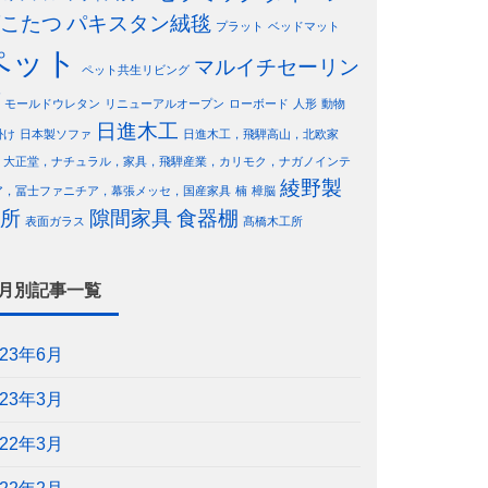
こたつ
パキスタン絨毯
プラット
ベッドマット
ペット
マルイチセーリン
ペット共生リビング
モールドウレタン
リニューアルオープン
ローボード
人形
動物
日進木工
掛け
日本製ソファ
日進木工，飛騨高山，北欧家
，大正堂，ナチュラル，家具，飛騨産業，カリモク，ナガノインテ
綾野製
ア，冨士ファニチア，幕張メッセ，国産家具
楠
樟脳
所
隙間家具
食器棚
表面ガラス
髙橋木工所
月別記事一覧
023年6月
023年3月
022年3月