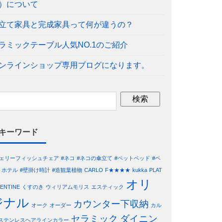
）について
立て家具と完成家具って何が違うの？
ラミックテーブル人気NO.1のご紹介
ンラインショップ専用ブログになります。
キーワード
ジェリーフィッシュチェア
#ネコ
#ネコの傘立て
#ペットベッド
#ペ
トホテル
#壁掛け時計
#造観葉植物
CARLO
F★★★★
kukka
PLAT
オリ
LENTINE
くすのき
ウィリアムモリス
エスティック
ジナル
カウンター下収納
オーク
オーダー
カル
セラミック
ダイニン
ステンレスヘアラインカラー