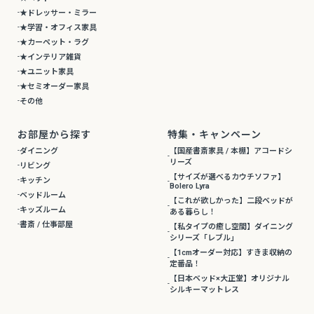
★ドレッサー・ミラー
★学習・オフィス家具
★カーペット・ラグ
★インテリア雑貨
★ユニット家具
★セミオーダー家具
その他
お部屋から探す
特集・キャンペーン
ダイニング
【国産書斎家具 / 本棚】アコードシ
リーズ
リビング
【サイズが選べるカウチソファ】
キッチン
Bolero Lyra
ベッドルーム
【これが欲しかった】二段ベッドが
キッズルーム
ある暮らし！
書斎 / 仕事部屋
【私タイプの癒し空間】ダイニング
シリーズ「レブル」
【1cmオーダー対応】すきま収納の
定番品！
【日本ベッド×大正堂】オリジナル
シルキーマットレス