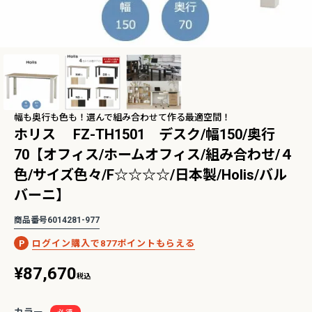
2Pアームソファ
レザーテックス カウチソフ
リビングソファ ライラ198
-09/SN【リビン
ァ マウルス2 プライム
3人掛 1人掛 ウォッシャブ
¥
32,450
¥
139,800
込
税込
グ/寝室/シェー
PLT【在庫色/特注色】オッ
ル フルカバーリング 野田産
税込
〜
NCOON/インク
トマン分離型自由レイアウ
業 NDStyle
ト 幅218cm リラックスフ
幅も奥行も色も！選んで組み合わせて作る最適空間！
ォーム ラグジュアリー 関家
ホリス FZ-TH1501 デスク/幅150/奥行
具
70【オフィス/ホームオフィス/組み合わせ/４
【人気ロングセラー】バルバーニ・ワークス
最適！コンパクトで省スペース
タジオシリーズ
イプ勉強机特集
色/サイズ色々/F☆☆☆☆/日本製/Holis/バル
バーニ】
商品番号
6014281-977
877
¥
87,670
税込