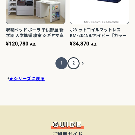
収納ベッド ポーラ 子供部屋 新
ポケットコイルマットレス
学期 入学準備 寝室 シギヤマ家
KM-204NB/ネイビー【カラー
具
マットレス/２段ベッド用/子供
¥
120,780
¥
34,870
税込
税込
部屋/学習家具/コイズミ】
1
2
★シリーズに戻る
GUIDE
ご利用ガイド