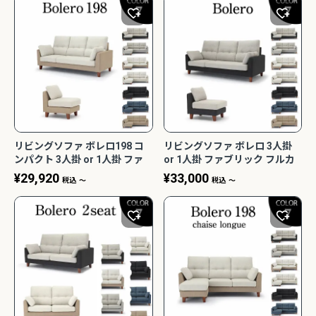
2Pアームソファ
レザーテックス カウチソフ
リビングソファ ライラ198
-09/SN【リビン
ァ マウルス2 プライム
3人掛 1人掛 ウォッシャブ
¥
32,450
¥
139,800
込
税込
グ/寝室/シェー
PLT【在庫色/特注色】オッ
ル フルカバーリング 野田産
税込
〜
NCOON/インク
トマン分離型自由レイアウ
業 NDStyle
ト 幅218cm リラックスフ
ォーム ラグジュアリー 関家
具
リビングソファ ボレロ198 コ
リビングソファ ボレロ 3人掛
ンパクト 3人掛 or 1人掛 ファ
or 1人掛 ファブリック フルカ
間を楽しみたい】 ピグレットシリ
リビング学習に最適！コンパクトで省スペ
ブリック フルカバーリング
バーリング BLR-SF3/BLR-
設計のスリムタイプ勉強机特集
¥
29,920
¥
33,000
税込
〜
税込
〜
BLR-198/BLR-ALS70 野田産業
ALS75 野田産業 NDStyle
NDStyle