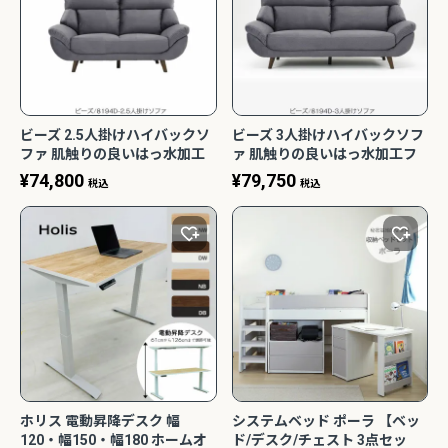
ビーズ 2.5人掛けハイバックソ
ビーズ 3人掛けハイバックソフ
ファ 肌触りの良いはっ水加工
ァ 肌触りの良いはっ水加工フ
ファブリック 8194D /搬入安心
ァブリック 8194D /搬入安心の
¥
74,800
¥
79,750
税込
税込
の背分離式/座面内部のこだわ
背分離式/座面内部のこだわり
りで座り心地アップ/大正堂オ
で座り心地アップ/大正堂オリ
リジナル
ジナル
ホリス 電動昇降デスク 幅
システムベッド ポーラ 【ベッ
120・幅150・幅180 ホームオ
ド/デスク/チェスト 3点セッ