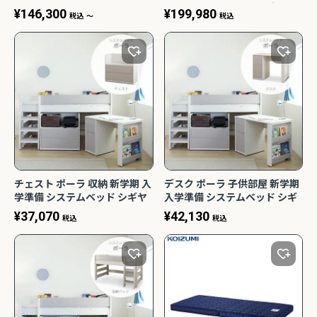
フィス Holis バルバーニ
ト】ホワイト系 収納 お片付け
¥
146,300
¥
199,980
税込
〜
税込
子供部屋 シギヤマ家具
チェスト ポーラ 収納 新学期 入
デスク ポーラ 子供部屋 新学期
学準備 システムベッド シギヤ
入学準備 システムベッド シギ
マ家具
ヤマ家具
¥
37,070
¥
42,130
税込
税込