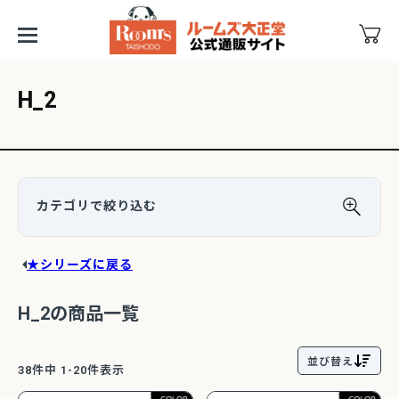
H_2
★シリーズに戻る
H_2の商品一覧
並び替え
38
件中
1
-
20
件表示