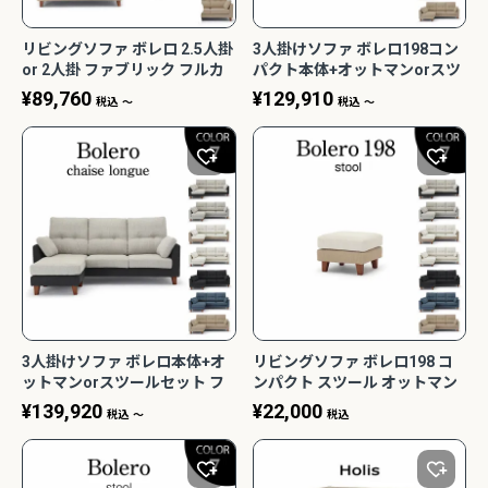
リビングソファ ボレロ 2.5人掛
3人掛けソファ ボレロ198コン
or 2人掛 ファブリック フルカ
パクト本体+オットマンorスツ
バーリング BLR-SF2/2.5 野田
ールセット BLR-198+ALS-
¥
89,760
¥
129,910
税込
〜
税込
〜
産業 NDStyle
70/LS60 野田産業 NDStyle
3人掛けソファ ボレロ本体+オ
リビングソファ ボレロ198 コ
ットマンorスツールセット フ
ンパクト スツール オットマン
ァブリック フルカバーリング
ファブリック フルカバーリン
¥
139,920
¥
22,000
税込
〜
税込
BLR-SF3+ALS75/LS65 野田産
グ BLR-LS60 野田産業
業 NDStyle
NDStyle