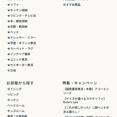
★ソファ
おすすめ商品
★キッチン収納
★リビング・テレビ台
★本・雑貨収納
★衣類・靴収納
★ベッド
★ドレッサー・ミラー
★学習・オフィス家具
★カーペット・ラグ
★インテリア雑貨
★ユニット家具
★セミオーダー家具
その他
お部屋から探す
特集・キャンペーン
ダイニング
【国産書斎家具 / 本棚】アコードシ
リーズ
リビング
【サイズが選べるカウチソファ】
キッチン
Bolero Lyra
ベッドルーム
【これが欲しかった】二段ベッドが
キッズルーム
ある暮らし！
書斎 / 仕事部屋