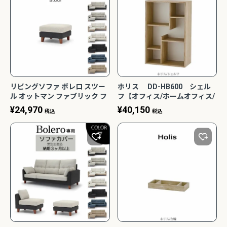
リビングソファ ボレロ スツー
ホリス DD-HB600 シェル
ル オットマン ファブリック フ
フ【オフィス/ホームオフィス/
ルカバーリング BLR-LS65 野
組み合わせ/４色/サイズ
¥
24,970
¥
40,150
税込
税込
田産業 NDStyle
色々/F☆☆☆☆/日本製/Holis/
バルバーニ】