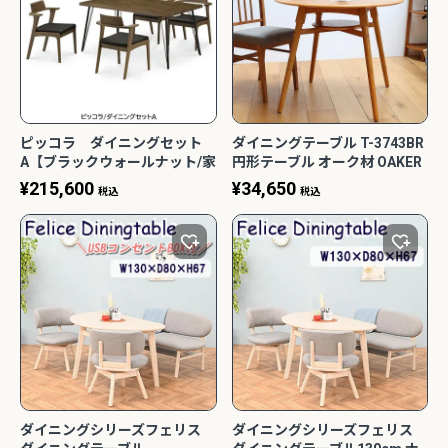
ピッコラ ダイニングセット
ダイニングテーブル T-3743BR
A【ブラックウォールナット/家
円形テーブル オーク材 OAKER
族団らん/おしゃれ/カフェ
オーカー 市場株式会社
¥
215,600
¥
34,650
税込
税込
風/WeDoStyle】
ダイニングシリーズフェリス
ダイニングシリーズフェリス