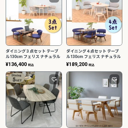
ダイニング３点セット テーブ
ダイニング４点セット テーブ
ル130cm フェリス ナチュラル
ル130cm フェリス ナチュラル
リビング 北欧風 おしゃれ 光製
リビング 北欧風 おしゃれ 光製
¥
136,400
¥
189,200
税込
税込
作
作