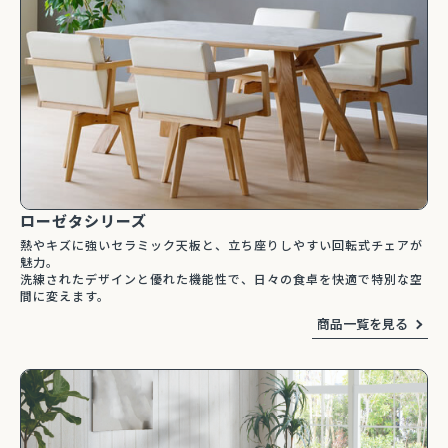
2Pアームソファ
レザーテックス カウチソフ
リビングソファ ライラ198
-09/SN【リビン
ァ マウルス2 プライム
3人掛 1人掛 ウォッシャブ
¥
32,450
¥
139,800
込
税込
グ/寝室/シェー
PLT【在庫色/特注色】オッ
ル フルカバーリング 野田産
税込
〜
NCOON/インク
トマン分離型自由レイアウ
業 NDStyle
ト 幅218cm リラックスフ
ォーム ラグジュアリー 関家
具
ローゼタシリーズ
人気ロングセラー】バルバーニ・ワークス
【国産・高品質の書斎家具】小島工
ジオシリーズ
ードシリーズ
熱やキズに強いセラミック天板と、立ち座りしやすい回転式チェアが
魅力。
洗練されたデザインと優れた機能性で、日々の食卓を快適で特別な空
間に変えます。