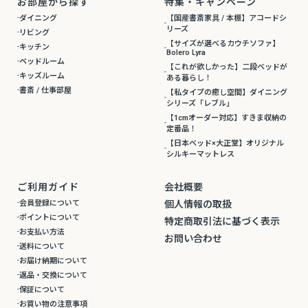
お部屋から探す
特集・キャンペーン
ダイニング
【国産書斎家具 / 本棚】アコードシ
リーズ
リビング
【サイズが選べるカウチソファ】
キッチン
Bolero Lyra
ベッドルーム
【これが欲しかった】二段ベッドが
キッズルーム
ある暮らし！
書斎 / 仕事部屋
【私タイプの癒し空間】ダイニング
シリーズ「レブル」
【1cmオーダー対応】すきま収納の
定番品！
【日本ベッド×大正堂】オリジナル
シルキーマットレス
ご利用ガイド
会社概要
会員登録について
個人情報の取扱
ポイントについて
特定商取引法に基づく表示
お支払い方法
お問い合わせ
送料について
お届け納期について
返品・交換について
保証について
お買い物の注意事項