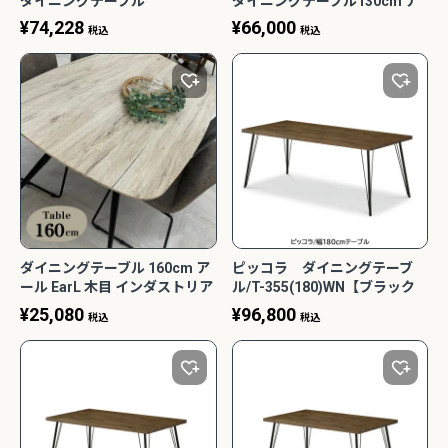
ダイニングテーブル
ダイニングテーブル130cm ナ
130cm【USBコンセントBOX
チュラル リビング 北欧風 光製
¥
74,228
¥
66,000
税込
税込
付き】 ナチュラル リビング 北
作所
欧風 おしゃれ 光製作所
ダイニングテーブル 160cm ア
ピッコラ ダイニングテーブ
ール EarL 木目 インダストリア
ル/T-355(180)WN【ブラック
ル 光グローバル
ウォールナット/家族団らん/お
¥
25,080
¥
96,800
税込
税込
しゃれ/カフェ風/WeDoStyle】