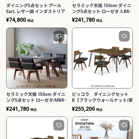
ダイニング5点セット アール
セラミック天板 150cm ダイニ
EarL レザー調 インダストリア
ング5点セット ローゼタ /LBR-
ル 光グローバル
WH【モード/家族団らん/カフ
¥
74,800
¥
241,780
税込
税込
ェ風/シギヤマ家具】
セラミック天板 150cm ダイニ
ピッコラ ダイニングセット
ング5点セット ローゼタ/MBR-
B【ブラックウォールナット/家
BK【モード/家族団らん/カフェ
族団らん/おしゃれ/カフェ
¥
241,780
¥
255,200
税込
税込
風/シギヤマ家具】
風/WeDoStyle】