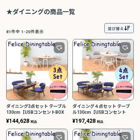
★ダイニングの商品一覧
並び替え
81
件中
1
-
20
件表示
ダイニング3点セット テーブル
ダイニング４点セット テーブ
130cm【USBコンセントBOX
ル130cm【USBコンセント
付き】 フェリス ナチュラル リ
BOX付き】 フェリス ナチュラ
¥
144,628
¥
197,428
税込
税込
ビング 北欧風 おしゃれ 光製作
ル リビング 北欧風 おしゃれ 光
所
製作所