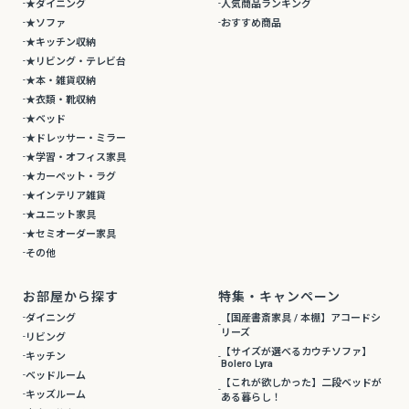
★ダイニング
人気商品ランキング
★ソファ
おすすめ商品
★キッチン収納
★リビング・テレビ台
★本・雑貨収納
★衣類・靴収納
★ベッド
★ドレッサー・ミラー
★学習・オフィス家具
★カーペット・ラグ
★インテリア雑貨
★ユニット家具
★セミオーダー家具
その他
お部屋から探す
特集・キャンペーン
ダイニング
【国産書斎家具 / 本棚】アコードシ
リーズ
リビング
【サイズが選べるカウチソファ】
キッチン
Bolero Lyra
ベッドルーム
【これが欲しかった】二段ベッドが
キッズルーム
ある暮らし！