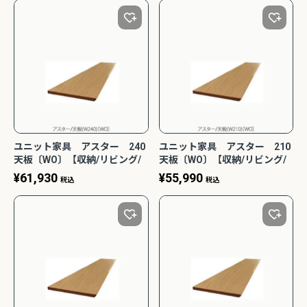
2Pアームソファ
レザーテックス カウチソフ
リビングソファ ライラ198
-09/SN【リビン
ァ マウルス2 プライム
3人掛 1人掛 ウォッシャブ
¥
32,450
¥
139,800
込
税込
グ/寝室/シェー
PLT【在庫色/特注色】オッ
ル フルカバーリング 野田産
税込
〜
NCOON/インク
トマン分離型自由レイアウ
業 NDStyle
ト 幅218cm リラックスフ
ォーム ラグジュアリー 関家
具
ユニット家具 アスター 240
ユニット家具 アスター 210
間を楽しみたい】 ピグレットシリ
リビング学習に最適！コンパクトで省スペ
天板〔WO〕【収納/リビング/
天板〔WO〕【収納/リビング/
設計のスリムタイプ勉強机特集
寝室/書斎/組合せ/ナチュラル/
寝室/書斎/組合せ/ナチュラル/
¥
61,930
¥
55,990
税込
税込
高野木工】
高野木工】