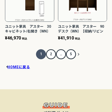
ユニット家具 アスター 30
ユニット家具 アスター 90
キャビネット/右開き〔WN〕
デスク〔WN〕【収納/リビン
【収納/リビング/寝室/書斎/組
グ/寝室/書斎/組合せ/ナチュラ
¥
46,970
¥
41,910
税込
税込
合せ/ナチュラル/高野木工】
ル/高野木工】
1
2
…
5
HOMEに戻る
GUIDE