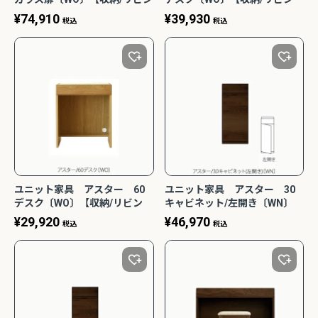
グ/寝室/書斎/組合せ/ナチュラ
グ/寝室/書斎/組合せ/ナチュラ
¥
74,910
¥
39,930
税込
税込
ル/高野木工】
ル/高野木工】
ユニット家具 アスター 60
ユニット家具 アスター 30
デスク〔WO〕【収納/リビン
キャビネット/左開き〔WN〕
グ/寝室/書斎/組合せ/ナチュラ
【収納/リビング/寝室/書斎/組
¥
29,920
¥
46,970
税込
税込
ル/高野木工】
合せ/ナチュラル/高野木工】