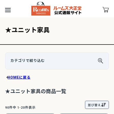
★ユニット家具
HOMEに戻る
★ユニット家具の商品一覧
並び替え
90
件中
1
-
20
件表示