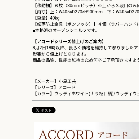
【移動棚】６枚（30mmピッチ）※上から３段目のみ
【内寸】上：W405×D270×H900mm 下：W405×
【重量】40kg
【転落防止金具（ボンフック）】４個（ラバーハンド
■本格派のオープンシェルフです。
【アコードシリーズ値上げのご案内】
8月2日18時以降、長らく価格を維持して参りました
影響から値上げとなります。
商品の品質、性能の維持のため何卒ご了承頂きますよ
【メーカー】小島工芸
【シリーズ】アコード
【カラー】ウッディホワイト(ナラ柾目柄)/ウッディウ