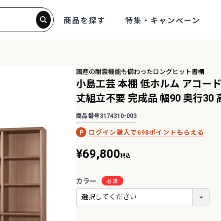
商品を探す
特集・キャンペーン
国産の耐震機能も備わったロングヒット書棚
小島工芸 本棚 低ホルム アコード
丈組立不要 完成品 幅90 奥行30 
商品番号
3174310-003
698
¥
69,800
税込
カラー