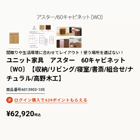
2Pアームソファ
レザーテックス カウチソフ
リビングソファ ライラ198
-09/SN【リビン
ァ マウルス2 プライム
3人掛 1人掛 ウォッシャブ
¥
32,450
¥
139,800
込
税込
グ/寝室/シェー
PLT【在庫色/特注色】オッ
ル フルカバーリング 野田産
税込
〜
NCOON/インク
トマン分離型自由レイアウ
業 NDStyle
ト 幅218cm リラックスフ
間取りや生活環境に合わせてレイアウト！使う場所を選ばない！
ォーム ラグジュアリー 関家
ユニット家具 アスター 60キャビネット
具
〔WO〕【収納/リビング/寝室/書斎/組合せ/ナ
【人気ロングセラー】バルバーニ・ワーク
学習に最適！コンパクトで省スペース
タジオシリーズ
リムタイプ勉強机特集
チュラル/高野木工】
商品番号
6013903-105
629
¥
62,920
税込