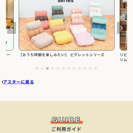
ミオー
【おうち時間を楽しみたい】 ピグレットシリーズ
リビン
リムタ
アスターに戻る
GUIDE
ご利用ガイド