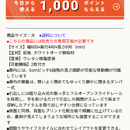
商品サイズ：大
●送料について
■こちらの商品には別売りの専用天板が必要です
【サイズ】幅600×奥行440×高さ690（mm）
【主材】前板…ホワイトオーク無垢材
【塗装】ウレタン樹脂塗装
【可動棚板】2枚付き
■扉内には、6cmピッチ6段階の高さ調節が可能な移動棚が付属
しています
■扉内の蝶番は、勢いよく閉めてもゆっくり静かに閉まるダンパ
ー式
■引出しには掘り込み式の取っ手とフルオープンスライドレール
を採用し、手を掛けるだけで引出しの開閉がスムーズで奥まで
収納したアイテムを取り出しやすい仕様になっています
■側面と同様、背面もプリント化粧合板で綺麗に仕上げているた
め、裏側が見えてしまうような場所にも設置することができま
す
■間取りやライフスタイルに合わせてレイアウトを変更できる、