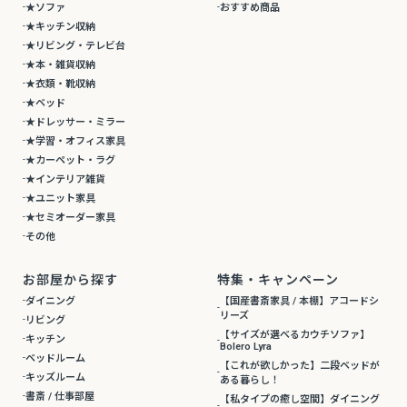
★ソファ
おすすめ商品
★キッチン収納
★リビング・テレビ台
★本・雑貨収納
★衣類・靴収納
★ベッド
★ドレッサー・ミラー
★学習・オフィス家具
★カーペット・ラグ
★インテリア雑貨
★ユニット家具
★セミオーダー家具
その他
お部屋から探す
特集・キャンペーン
ダイニング
【国産書斎家具 / 本棚】アコードシ
リーズ
リビング
【サイズが選べるカウチソファ】
キッチン
Bolero Lyra
ベッドルーム
【これが欲しかった】二段ベッドが
キッズルーム
ある暮らし！
書斎 / 仕事部屋
【私タイプの癒し空間】ダイニング