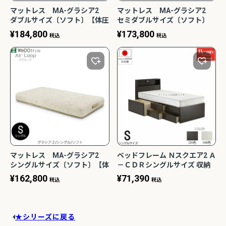
マットレス MA-グラシア2
マットレス MA-グラシア2
ダブルサイズ〔ソフト〕【体圧
セミダブルサイズ〔ソフト〕
分散/快適/寝室/清潔/エコ素材/
【体圧分散/快適/寝室/清潔/エ
¥
184,800
¥
173,800
税込
税込
ノンコイル/ウィドゥ・スタイ
コ素材/ノンコイル/ウィドゥ・
ル】
スタイル】
マットレス MA-グラシア2
ベッドフレーム Ｎスクエア2 Ａ
シングルサイズ〔ソフト〕【体
－ＣＤＲシングルサイズ 収納
圧分散/快適/寝室/清潔/エコ素
付 キャビネットタイプ LED照
¥
162,800
¥
71,390
税込
税込
材/ノンコイル/ウィドゥ・スタ
明付
イル】
★シリーズに戻る