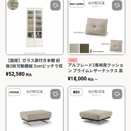
2Pアームソファ
レザーテックス カウチソフ
リビングソファ ライラ198
-09/SN【リビン
ァ マウルス2 プライム
3人掛 1人掛 ウォッシャブ
¥
32,450
¥
139,800
込
税込
グ/寝室/シェー
PLT【在庫色/特注色】オッ
ル フルカバーリング 野田産
税込
〜
NCOON/インク
トマン分離型自由レイアウ
業 NDStyle
ト 幅218cm リラックスフ
ォーム ラグジュアリー 関家
具
【国産】ガラス扉付き本棚 前
New
アルフレード2専用背クッショ
後2枚可動棚板 3cmピッチで収
気ロングセラー】バルバーニ・ワークス
【国産・高品質の書斎家具】小島工
ン プライムレザーテックス 高
納自在 Nコミックキャビネット
オシリーズ
ードシリーズ
¥
52,580
税込
さ2種類 関家具
VC-75 /文庫本/漫画/コレクシ
¥
18,000
税込
〜
ョンケース/見せる収納/書斎
【フナモコ】