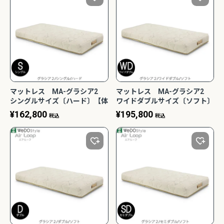
マットレス MA-グラシア2
マットレス MA-グラシア2
シングルサイズ〔ハード〕【体
ワイドダブルサイズ〔ソフト〕
圧分散/快適/寝室/清潔/エコ素
【体圧分散/快適/寝室/清潔/エ
¥
162,800
¥
195,800
税込
税込
材/ノンコイル/ウィドゥ・スタ
コ素材/ノンコイル/ウィドゥ・
イル】
スタイル】