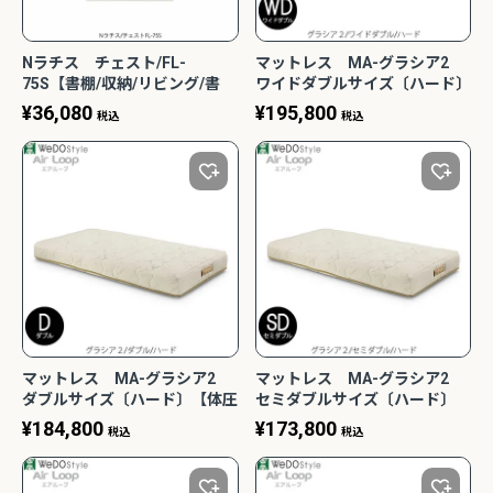
Nラチス チェスト/FL-
マットレス MA-グラシア2
75S【書棚/収納/リビング/書
ワイドダブルサイズ〔ハード〕
斎/シェルフ/大容量/フナモ
【体圧分散/快適/寝室/清潔/エ
¥
36,080
¥
195,800
税込
税込
コ】
コ素材/ノンコイル/ウィドゥ・
スタイル】
マットレス MA-グラシア2
マットレス MA-グラシア2
ダブルサイズ〔ハード〕【体圧
セミダブルサイズ〔ハード〕
分散/快適/寝室/清潔/エコ素材/
【体圧分散/快適/寝室/清潔/エ
¥
184,800
¥
173,800
税込
税込
ノンコイル/ウィドゥ・スタイ
コ素材/ノンコイル/ウィドゥ・
ル】
スタイル】