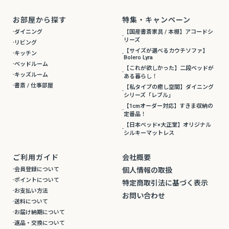
お部屋から探す
特集・キャンペーン
ダイニング
【国産書斎家具 / 本棚】アコードシ
リーズ
リビング
【サイズが選べるカウチソファ】
キッチン
Bolero Lyra
ベッドルーム
【これが欲しかった】二段ベッドが
キッズルーム
ある暮らし！
書斎 / 仕事部屋
【私タイプの癒し空間】ダイニング
シリーズ「レブル」
【1cmオーダー対応】すきま収納の
定番品！
【日本ベッド×大正堂】オリジナル
シルキーマットレス
ご利用ガイド
会社概要
会員登録について
個人情報の取扱
ポイントについて
特定商取引法に基づく表示
お支払い方法
お問い合わせ
送料について
お届け納期について
返品・交換について