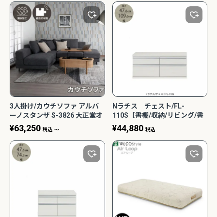
3人掛け/カウチソファ アルバ
Nラチス チェスト/FL-
ーノスタンザ S-3826 大正堂オ
110S【書棚/収納/リビング/書
リジナル
斎/シェルフ/大容量/フナモ
¥
63,250
¥
44,880
税込
〜
税込
コ】