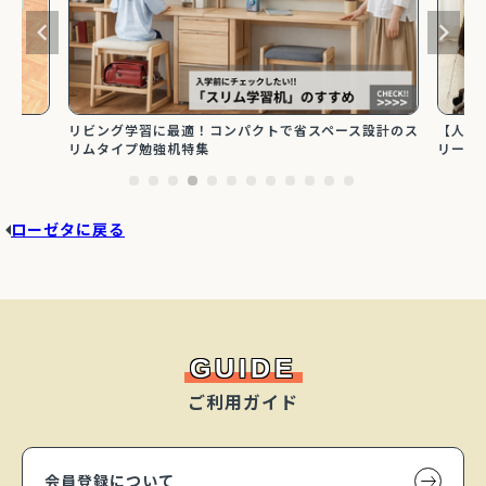
【人気
ズ
リビング学習に最適！コンパクトで省スペース設計のス
リーズ
リムタイプ勉強机特集
ローゼタに戻る
GUIDE
ご利用ガイド
会員登録について