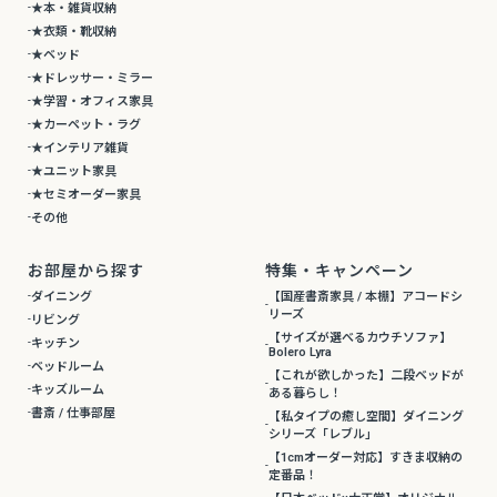
★本・雑貨収納
★衣類・靴収納
★ベッド
★ドレッサー・ミラー
★学習・オフィス家具
★カーペット・ラグ
★インテリア雑貨
★ユニット家具
★セミオーダー家具
その他
お部屋から探す
特集・キャンペーン
ダイニング
【国産書斎家具 / 本棚】アコードシ
リーズ
リビング
【サイズが選べるカウチソファ】
キッチン
Bolero Lyra
ベッドルーム
【これが欲しかった】二段ベッドが
キッズルーム
ある暮らし！
書斎 / 仕事部屋
【私タイプの癒し空間】ダイニング
シリーズ「レブル」
【1cmオーダー対応】すきま収納の
定番品！