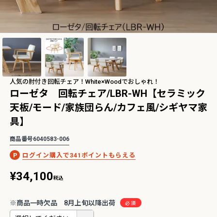
2Pアームソファ
レザーテックス カウチソフ
リビングソファ ライラ198
-09/SN【リビン
ァ マウルス2 プライム
3人掛 1人掛 ウォッシャブ
¥
32,450
¥
139,800
込
税込
グ/寝室/シェー
PLT【在庫色/特注色】オッ
ル フルカバーリング 野田産
税込
〜
NCOON/インク
トマン分離型自由レイアウ
業 NDStyle
ト 幅218cm リラックスフ
人気の肘付き回転チェア！White×Woodでおしゃれ！
ォーム ラグジュアリー 関家
ローゼタ 回転チェア/LBR-WH【セラミック
具
天板/モード/家族団らん/カフェ風/シギヤマ家
ングセラー】バルバーニ・ワークス
【国産・高品質の書斎家具】小島工芸・ア
リーズ
ードシリーズ
具】
商品番号
6040583-006
341
¥
34,100
税込
※商品一時欠品 8月上旬以降出荷