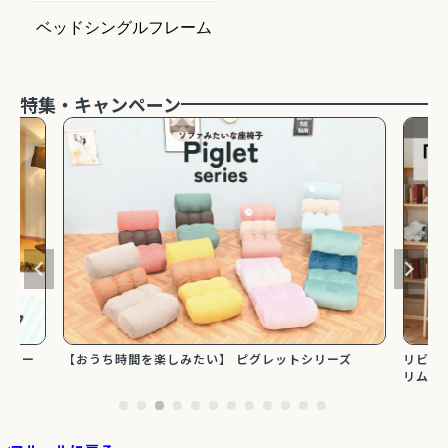
【人気
ーズ
リビング学習に最適！コンパクトで省スペース設計のス
リーズ
リムタイプ勉強机特集