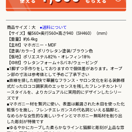
商品サイズ：大
●送料について
【サイズ】幅560×奥行560×高さ940（SH460）（mm）
【重量】約6.4kg
【主材】マホガニー・MDF
【塗装/カラー】ポリウレタン塗装/ブラウン色
【張地】ポリエステル82％・オレフィン18％
【中材】ウレタンフォーム＋Sバネ/ウェービング
■1脚ずつ手作りをしておりますので個体差があります。オープ
ン部の寸法は参考値として予めご了承下さい
■直線を排した軽快で華麗なフランス・サロン文化を彩る装飾様
式だったロココ調家具のエッセンスを残したフレンチカントリ
ースタイルを、よりカジュアルに実用的にデザインしたシリー
ズです
■マホガニー材を贅沢に使い、表面は厳選された木目を使った化
粧張りを施し、フレンチエレガンスの代名詞といえる猫脚と、
なめらかな女性的な美しいラインとマホガニー無垢材を削り出
した彫刻が特徴です
■ゆるやかにカーブした柔らかなラインと猫脚と彫刻が上品な雰