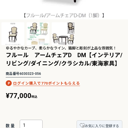
2Pアームソファ
レザーテックス カウチソフ
リビングソファ ライラ198
-09/SN【リビン
ァ マウルス2 プライム
3人掛 1人掛 ウォッシャブ
¥
32,450
¥
139,800
込
税込
グ/寝室/シェー
PLT【在庫色/特注色】オッ
ル フルカバーリング 野田産
税込
〜
NCOON/インク
トマン分離型自由レイアウ
業 NDStyle
ト 幅218cm リラックスフ
ゆるやかなカーブ、柔らかなライン、猫脚と彫刻が上品な雰囲気！
ォーム ラグジュアリー 関家
フルール アームチェアD DM【インテリア/
具
リビング/ダイニング/クラシカル/東海家具】
ングセラー】バルバーニ・ワークス
【国産・高品質の書斎家具】小島工芸・ア
リーズ
ードシリーズ
商品番号
6030323-056
770
¥
77,000
税込
お気に入りに登録する