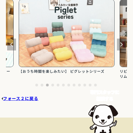
【人気
ズ
リビング学習に最適！コンパクトで省スペース設計のス
リーズ
リムタイプ勉強机特集
専門スタッフに
フォース２に戻る
相談する