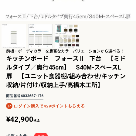
2Pアームソファ
レザーテックス カウチソフ
リビングソファ ライラ198
-09/SN【リビン
ァ マウルス2 プライム
3人掛 1人掛 ウォッシャブ
¥
32,450
¥
139,800
込
税込
グ/寝室/シェー
PLT【在庫色/特注色】オッ
ル フルカバーリング 野田産
税込
〜
NCOON/インク
トマン分離型自由レイアウ
業 NDStyle
ト 幅218cm リラックスフ
前板・ボーディカラーを豊富なカラーバリエーションから選べる！
ォーム ラグジュアリー 関家
キッチンボード フォース ll 下台 【ミド
具
ルタイプ／奥行45cm】 S40M-スペースL
ングセラー】バルバーニ・ワークス
【国産・高品質の書斎家具】小島工芸・ア
リーズ
ードシリーズ
扉 【ユニット食器棚/組み合わせ/キッチン
収納/片付け/収納上手/高橋木工所】
商品番号
6033687-176
429
¥
42,900
税込