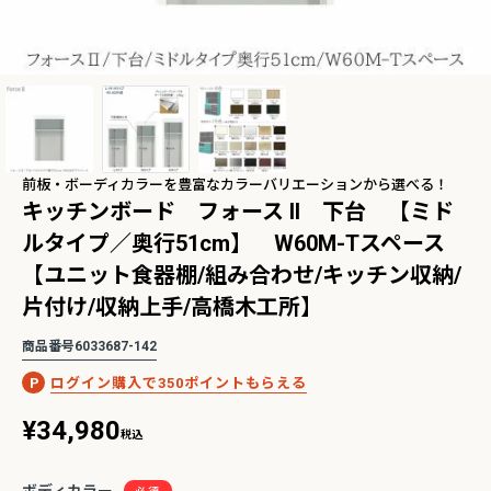
2Pアームソファ
レザーテックス カウチソフ
リビングソファ ライラ198
-09/SN【リビン
ァ マウルス2 プライム
3人掛 1人掛 ウォッシャブ
¥
32,450
¥
139,800
込
税込
グ/寝室/シェー
PLT【在庫色/特注色】オッ
ル フルカバーリング 野田産
税込
〜
NCOON/インク
トマン分離型自由レイアウ
業 NDStyle
ト 幅218cm リラックスフ
前板・ボーディカラーを豊富なカラーバリエーションから選べる！
ォーム ラグジュアリー 関家
キッチンボード フォース ll 下台 【ミド
具
ルタイプ／奥行51cm】 W60M-Tスペース
欲しかった】二段ベッドがある暮ら
【私タイプの癒し空間】ダイニングシリー
「レブル」
【ユニット食器棚/組み合わせ/キッチン収納/
片付け/収納上手/高橋木工所】
商品番号
6033687-142
350
¥
34,980
税込