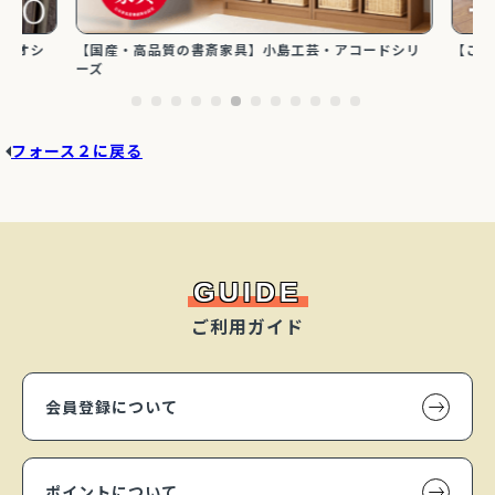
ジオシ
【国産・高品質の書斎家具】小島工芸・アコードシリ
【これ
ーズ
フォース２に戻る
GUIDE
ご利用ガイド
会員登録について
ポイントについて