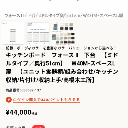
2Pアームソファ
レザーテックス カウチソフ
リビングソファ ライラ198
-09/SN【リビン
ァ マウルス2 プライム
3人掛 1人掛 ウォッシャブ
¥
32,450
¥
139,800
込
税込
グ/寝室/シェー
PLT【在庫色/特注色】オッ
ル フルカバーリング 野田産
税込
〜
NCOON/インク
トマン分離型自由レイアウ
業 NDStyle
ト 幅218cm リラックスフ
前板・ボーディカラーを豊富なカラーバリエーションから選べる！
ォーム ラグジュアリー 関家
キッチンボード フォース ll 下台 【ミド
具
ルタイプ／奥行51cm】 W40M-スペースL
【人気ロングセラー】バルバーニ・ワークス
ース
【国産・高品質の書斎家
タジオシリーズ
ードシリーズ
扉 【ユニット食器棚/組み合わせ/キッチン
収納/片付け/収納上手/高橋木工所】
商品番号
6033687-137
440
¥
44,000
税込