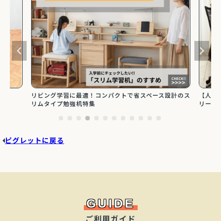
【人気
ズ
リビング学習に最適！コンパクトで省スペース設計のス
リーズ
リムタイプ勉強机特集
ピグレットに戻る
GUIDE
ご利用ガイド