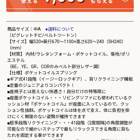
商品サイズ：中A
●送料について
〔ピグレットチビ/ベルトツートン〕
【サイズ】幅520×奥行670～1100×高さ620～240（SH240）
（mm）
【材質】 内材/ウレタンフォーム・ポケットコイル、張地/ポリ
エステル
（BE、YE、GR、CORのみベルト部分レザー調）
【仕様】ポケットコイルスプリング
■ギア式41段階（イージーロックギア）、背リクライニング機能
■定番のジュニアよりコンパクト！
■座椅子とは思えない快適さ！自分だけの特等席に
■座面ポケットコイル・・・リビングソファにも使われているク
ッション材『ポケットコイル』が座面に入っているので、クッ
ション性抜群。ポケットコイルは体を点で支え、体に負担を掛
けにくく無理のない姿勢が維持できます
■超多段階リクライニング・・・41段階（2度間隔)の角度調整が
可能なので細かいステップで最もリラックスできる角度に背も
たれを固定する事ができます