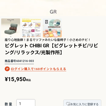
2Pアームソファ
レザーテックス カウチソフ
リビングソファ ライラ198
-09/SN【リビン
ァ マウルス2 プライム
3人掛 1人掛 ウォッシャブ
¥
32,450
¥
139,800
込
税込
グ/寝室/シェー
PLT【在庫色/特注色】オッ
ル フルカバーリング 野田産
税込
〜
NCOON/インク
トマン分離型自由レイアウ
業 NDStyle
ト 幅218cm リラックスフ
座り心地抜群！まるでソファみたいな座椅子！小さめのチビ！
ォーム ラグジュアリー 関家
ピグレット CHIBI GR【ピグレットチビ/リビ
具
ング/リラックス/光製作所】
ングセラー】バルバーニ・ワークス
【国産・高品質の書斎家具】小島工芸・ア
リーズ
ードシリーズ
商品番号
6041216-003
160
¥
15,950
税込
お気に入りに登録する