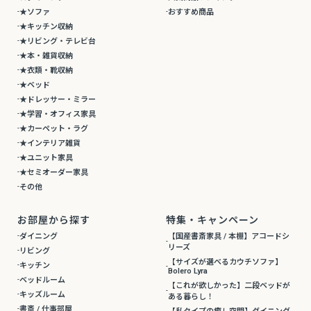
★ソファ
おすすめ商品
★キッチン収納
★リビング・テレビ台
★本・雑貨収納
★衣類・靴収納
★ベッド
★ドレッサー・ミラー
★学習・オフィス家具
★カーペット・ラグ
★インテリア雑貨
★ユニット家具
★セミオーダー家具
その他
お部屋から探す
特集・キャンペーン
ダイニング
【国産書斎家具 / 本棚】アコードシ
リーズ
リビング
【サイズが選べるカウチソファ】
キッチン
Bolero Lyra
ベッドルーム
【これが欲しかった】二段ベッドが
キッズルーム
ある暮らし！
書斎 / 仕事部屋