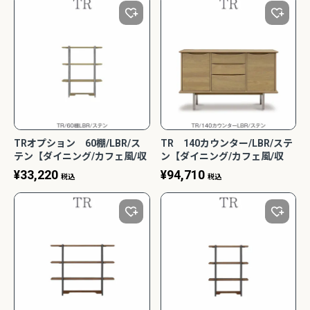
2Pアームソファ
レザーテックス カウチソフ
リビングソファ ライラ198
-09/SN【リビン
ァ マウルス2 プライム
3人掛 1人掛 ウォッシャブ
¥
32,450
¥
139,800
込
税込
グ/寝室/シェー
PLT【在庫色/特注色】オッ
ル フルカバーリング 野田産
税込
〜
NCOON/インク
トマン分離型自由レイアウ
業 NDStyle
ト 幅218cm リラックスフ
ォーム ラグジュアリー 関家
具
TRオプション 60棚/LBR/ス
TR 140カウンター/LBR/ステ
テン【ダイニング/カフェ風/収
ン【ダイニング/カフェ風/収
間を楽しみたい】 ピグレットシリ
リビング学習に最適！コンパクトで省スペ
納/サンキコーポレーション】
納/サンキコーポレーション】
設計のスリムタイプ勉強机特集
¥
33,220
¥
94,710
税込
税込