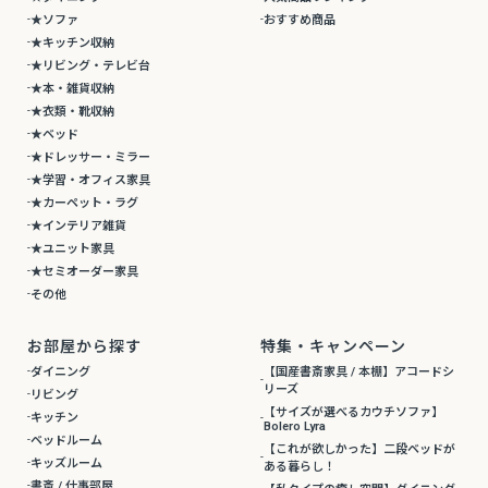
★ソファ
おすすめ商品
★キッチン収納
★リビング・テレビ台
★本・雑貨収納
★衣類・靴収納
★ベッド
★ドレッサー・ミラー
★学習・オフィス家具
★カーペット・ラグ
★インテリア雑貨
★ユニット家具
★セミオーダー家具
その他
お部屋から探す
特集・キャンペーン
ダイニング
【国産書斎家具 / 本棚】アコードシ
リーズ
リビング
【サイズが選べるカウチソファ】
キッチン
Bolero Lyra
ベッドルーム
【これが欲しかった】二段ベッドが
キッズルーム
ある暮らし！
書斎 / 仕事部屋