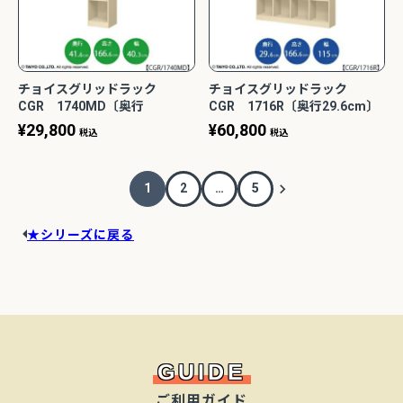
チョイスグリッドラック
チョイスグリッドラック
CGR 1740MD〔奥行
CGR 1716R〔奥行29.6cm〕
41.6cm〕【多目的ラック/オー
【多目的ラック/オープンラッ
¥
29,800
¥
60,800
税込
税込
プンラック/リビング収納/オフ
ク/リビング収納/オフィス/シ
ィス/ショップ/大洋】
ョップ/大洋】
1
2
…
5
★シリーズに戻る
GUIDE
ご利用ガイド