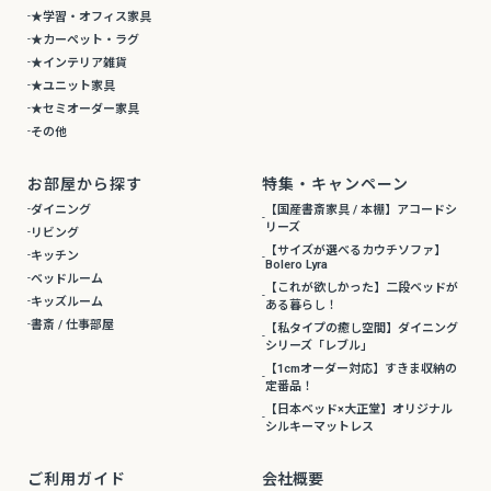
★学習・オフィス家具
★カーペット・ラグ
★インテリア雑貨
★ユニット家具
★セミオーダー家具
その他
お部屋から探す
特集・キャンペーン
ダイニング
【国産書斎家具 / 本棚】アコードシ
リーズ
リビング
【サイズが選べるカウチソファ】
キッチン
Bolero Lyra
ベッドルーム
【これが欲しかった】二段ベッドが
キッズルーム
ある暮らし！
書斎 / 仕事部屋
【私タイプの癒し空間】ダイニング
シリーズ「レブル」
【1cmオーダー対応】すきま収納の
定番品！
【日本ベッド×大正堂】オリジナル
シルキーマットレス
ご利用ガイド
会社概要