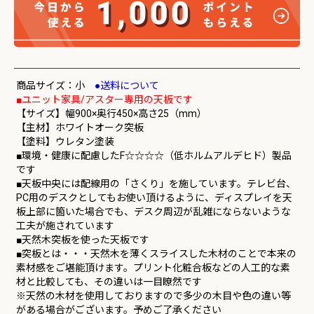
商品サイズ：小
●送料について
■ユニット家具/アスター専用の天板です
【サイズ】幅900×奥行450×高さ25（mm）
【主材】ホワイトオーク突板
【塗料】ウレタン塗装
■環境・健康に配慮したF☆☆☆☆（低ホルムアルデヒド）製品
です
■天板中央には配線用の「さくり」を施しています。テレビ台、
PC用のデスクとしてもお使い頂けるように、ディスプレイを天
板上部に箇いた場合でも、デスク周辺が乱雑にならないような
工夫が施されています
■天然木突板を使った天板です
■突板とは・・・天然木を薄くスライスした木材のことで本来の
素材感をご堪能頂けます。プリント化粧合板などの人工的な素
材と比較しても、その違いは一目瞭然です
※天然の木材を使用しておりますので多少の木目や色の違い等
がある場合がございます。予めご了承ください