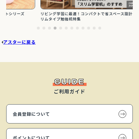
【人気
ズ
リビング学習に最適！コンパクトで省スペース設計のス
リーズ
リムタイプ勉強机特集
アスターに戻る
GUIDE
ご利用ガイド
会員登録について
ポイントについて