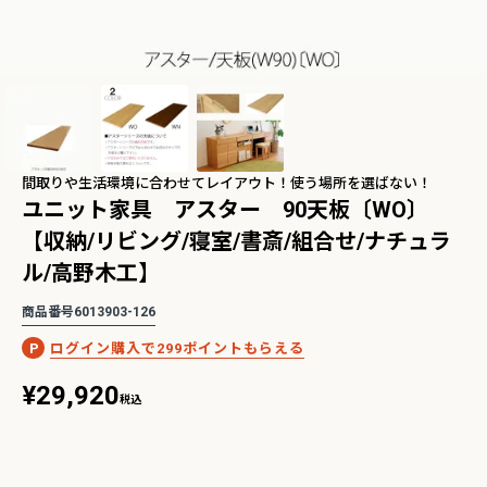
2Pアームソファ
レザーテックス カウチソフ
リビングソファ ライラ198
-09/SN【リビン
ァ マウルス2 プライム
3人掛 1人掛 ウォッシャブ
¥
32,450
¥
139,800
込
税込
グ/寝室/シェー
PLT【在庫色/特注色】オッ
ル フルカバーリング 野田産
税込
〜
NCOON/インク
トマン分離型自由レイアウ
業 NDStyle
ト 幅218cm リラックスフ
間取りや生活環境に合わせてレイアウト！使う場所を選ばない！
ォーム ラグジュアリー 関家
ユニット家具 アスター 90天板〔WO〕
具
【収納/リビング/寝室/書斎/組合せ/ナチュラ
ングセラー】バルバーニ・ワークス
【国産・高品質の書斎家具】小島工芸・ア
リーズ
ードシリーズ
ル/高野木工】
商品番号
6013903-126
299
¥
29,920
税込