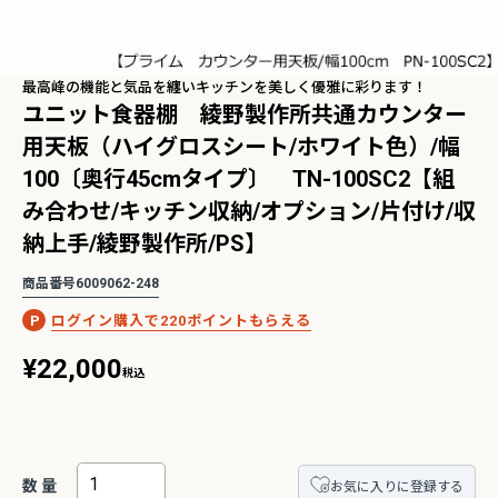
最高峰の機能と気品を纏いキッチンを美しく優雅に彩ります！
2Pアームソファ
レザーテックス カウチソフ
リビングソファ ライラ198
ユニット食器棚 綾野製作所共通カウンター
-09/SN【リビン
ァ マウルス2 プライム
3人掛 1人掛 ウォッシャブ
¥
32,450
¥
139,800
込
税込
グ/寝室/シェー
PLT【在庫色/特注色】オッ
ル フルカバーリング 野田産
税込
〜
用天板（ハイグロスシート/ホワイト色）/幅
NCOON/インク
トマン分離型自由レイアウ
業 NDStyle
100〔奥行45cmタイプ〕 TN-100SC2【組
ト 幅218cm リラックスフ
ォーム ラグジュアリー 関家
み合わせ/キッチン収納/オプション/片付け/収
具
納上手/綾野製作所/PS】
【人気ロングセラー】バルバーニ・ワーク
学習に最適！コンパクトで省スペース
タジオシリーズ
リムタイプ勉強机特集
商品番号
6009062-248
220
¥
22,000
税込
お気に入りに登録する