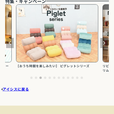
ミオー
【おうち時間を楽しみたい】 ピグレットシリーズ
リビン
リムタ
アイシスに戻る