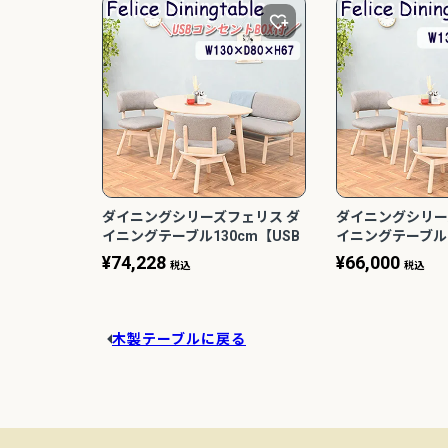
ダイニングシリーズフェリス ダ
ダイニングシリー
イニングテーブル130cm【USB
イニングテーブル1
コンセントBOX付き】 ナチュラ
ラル リビング 北
¥
74,228
¥
66,000
税込
税込
ル リビング 北欧風 おしゃれ 光
製作所
木製テーブルに戻る