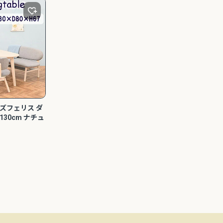
ズフェリス ダ
30cm ナチュ
欧風 光製作所