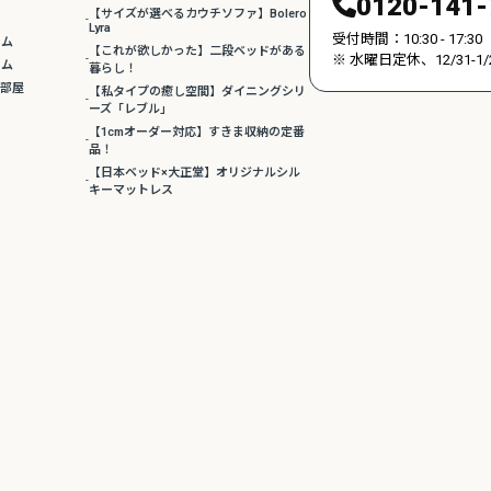
0120-141-
【サイズが選べるカウチソファ】Bolero
Lyra
受付時間：10:30 - 17:30
ーム
【これが欲しかった】二段ベッドがある
※ 水曜日定休、12/31
ーム
暮らし！
事部屋
【私タイプの癒し空間】ダイニングシリ
ーズ「レブル」
【1cmオーダー対応】すきま収納の定番
品！
【日本ベッド×大正堂】オリジナルシル
キーマットレス