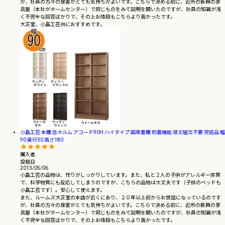
が、社員の方々の接客がとても気持ちがよいです。こちらで決める前に、近所の新興の家
具屋（本社がホームセンター）で同じものをみて説明を聞いたのですが、社員の知識が浅
く不完全な回答ばかりで、その上お値段もこちらより高かったです。

大正堂、小島工芸共におすすめです。
小島工芸 本棚 低ホルム アコード90H ハイタイプ 国産書棚 耐震機能 頑丈組立不要 完成品 幅
90 奥行30 高さ180
購入者
投稿日
2013/05/06
小島工芸の品物は、作りがしっかりしています。また、私と２人の子供がアレルギー体質
で、科学物質にも反応してしまうのですが、こちらの品物は大丈夫です（子供のベッドも
小島工芸です）。安心して使えます。

また、ルームズ大正堂の本店が近くにあり、２０年以上前からお世話になっているのです
が、社員の方々の接客がとても気持ちがよいです。こちらで決める前に、近所の新興の家
具屋（本社がホームセンター）で同じものをみて説明を聞いたのですが、社員の知識が浅
く不完全な回答ばかりで、その上お値段もこちらより高かったです。
