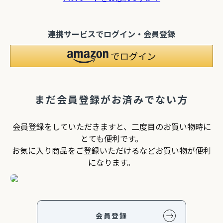
連携サービスでログイン・会員登録
2Pアームソファ
レザーテックス カウチソフ
リビングソファ ライラ198
-09/SN【リビン
ァ マウルス2 プライム
3人掛 1人掛 ウォッシャブ
¥
32,450
¥
139,800
込
税込
グ/寝室/シェー
PLT【在庫色/特注色】オッ
ル フルカバーリング 野田産
税込
〜
NCOON/インク
トマン分離型自由レイアウ
業 NDStyle
ト 幅218cm リラックスフ
ォーム ラグジュアリー 関家
具
まだ会員登録がお済みでない方
【人気ロングセラー】
トシリ
リビング学習に最適！コンパクトで省スペース
タジオシリーズ
設計のスリムタイプ勉強机特集
会員登録をしていただきますと、二度目のお買い物時に
とても便利です。
お気に入り商品をご登録いただけるなどお買い物が便利
になります。
会員登録