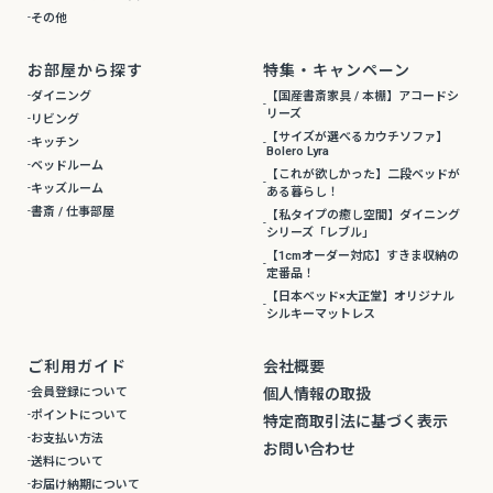
その他
お部屋から探す
特集・キャンペーン
ダイニング
【国産書斎家具 / 本棚】アコードシ
リーズ
リビング
【サイズが選べるカウチソファ】
キッチン
Bolero Lyra
ベッドルーム
【これが欲しかった】二段ベッドが
キッズルーム
ある暮らし！
書斎 / 仕事部屋
【私タイプの癒し空間】ダイニング
シリーズ「レブル」
【1cmオーダー対応】すきま収納の
定番品！
【日本ベッド×大正堂】オリジナル
シルキーマットレス
ご利用ガイド
会社概要
会員登録について
個人情報の取扱
ポイントについて
特定商取引法に基づく表示
お支払い方法
お問い合わせ
送料について
お届け納期について