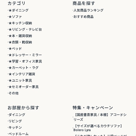
カテゴリ
商品を探す
★ダイニング
人気商品ランキング
★ソファ
おすすめ商品
★キッチン収納
★リビング・テレビ台
★本・雑貨収納
★衣類・靴収納
★ベッド
★ドレッサー・ミラー
★学習・オフィス家具
★カーペット・ラグ
★インテリア雑貨
★ユニット家具
★セミオーダー家具
その他
お部屋から探す
特集・キャンペーン
ダイニング
【国産書斎家具 / 本棚】アコードシ
リーズ
リビング
【サイズが選べるカウチソファ】
キッチン
Bolero Lyra
ベッドルーム