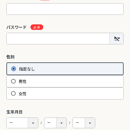
2Pアームソファ
レザーテックス カウチソフ
リビングソファ ライラ198
パスワード
-09/SN【リビン
ァ マウルス2 プライム
3人掛 1人掛 ウォッシャブ
¥
32,450
¥
139,800
込
税込
グ/寝室/シェー
PLT【在庫色/特注色】オッ
ル フルカバーリング 野田産
税込
〜
NCOON/インク
トマン分離型自由レイアウ
業 NDStyle
ト 幅218cm リラックスフ
ォーム ラグジュアリー 関家
具
性別
【人気ロングセラー】バルバーニ・ワーク
学習に最適！コンパクトで省スペース
指定なし
タジオシリーズ
リムタイプ勉強机特集
男性
女性
生年月日