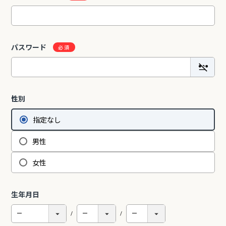
2Pアームソファ
レザーテックス カウチソフ
リビングソファ ライラ198
パスワード
-09/SN【リビン
ァ マウルス2 プライム
3人掛 1人掛 ウォッシャブ
¥
32,450
¥
139,800
込
税込
グ/寝室/シェー
PLT【在庫色/特注色】オッ
ル フルカバーリング 野田産
税込
〜
NCOON/インク
トマン分離型自由レイアウ
業 NDStyle
ト 幅218cm リラックスフ
ォーム ラグジュアリー 関家
具
性別
間を楽しみたい】 ピグレットシリ
リビング学習に最適！コンパクトで省スペ
指定なし
設計のスリムタイプ勉強机特集
男性
女性
生年月日