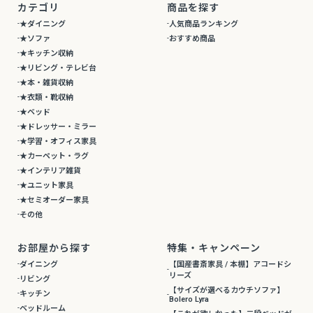
カテゴリ
商品を探す
★ダイニング
人気商品ランキング
★ソファ
おすすめ商品
★キッチン収納
★リビング・テレビ台
★本・雑貨収納
★衣類・靴収納
★ベッド
★ドレッサー・ミラー
★学習・オフィス家具
★カーペット・ラグ
★インテリア雑貨
★ユニット家具
★セミオーダー家具
その他
お部屋から探す
特集・キャンペーン
ダイニング
【国産書斎家具 / 本棚】アコードシ
リーズ
リビング
【サイズが選べるカウチソファ】
キッチン
Bolero Lyra
ベッドルーム