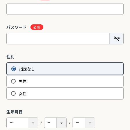
2Pアームソファ
レザーテックス カウチソフ
リビングソファ ライラ198
パスワード
-09/SN【リビン
ァ マウルス2 プライム
3人掛 1人掛 ウォッシャブ
¥
32,450
¥
139,800
込
税込
グ/寝室/シェー
PLT【在庫色/特注色】オッ
ル フルカバーリング 野田産
税込
〜
NCOON/インク
トマン分離型自由レイアウ
業 NDStyle
ト 幅218cm リラックスフ
ォーム ラグジュアリー 関家
具
性別
間を楽しみたい】 ピグレットシリ
リビング学習に最適！コンパクトで省スペ
指定なし
設計のスリムタイプ勉強机特集
男性
女性
生年月日