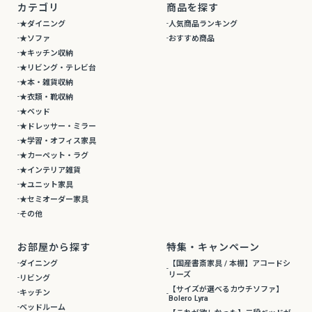
カテゴリ
商品を探す
★ダイニング
人気商品ランキング
★ソファ
おすすめ商品
★キッチン収納
★リビング・テレビ台
★本・雑貨収納
★衣類・靴収納
★ベッド
★ドレッサー・ミラー
★学習・オフィス家具
★カーペット・ラグ
★インテリア雑貨
★ユニット家具
★セミオーダー家具
その他
お部屋から探す
特集・キャンペーン
ダイニング
【国産書斎家具 / 本棚】アコードシ
リーズ
リビング
【サイズが選べるカウチソファ】
キッチン
Bolero Lyra
ベッドルーム